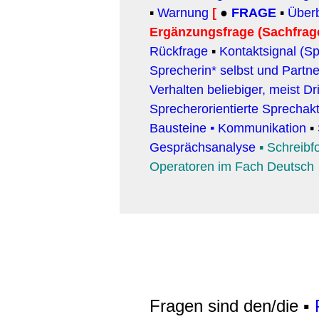
▪
Warnung
[
●
FRAGE
▪
Überb
Ergänzungsfrage (Sachfrag
Rückfrage
▪
Kontaktsignal (S
Sprecherin* selbst und Partn
Verhalten beliebiger, meist D
Sprecherorientierte Sprechak
Bausteine
▪
Kommunikation
▪
Gesprächsanalyse
▪
Schreibf
Operatoren im Fach Deutsch
Fragen sind den/die ▪