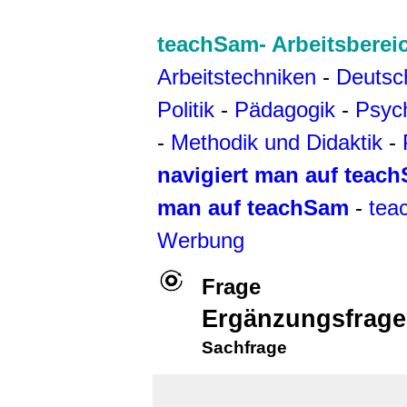
teachSam- Arbeitsberei
Arbeitstechniken
-
Deutsc
Politik
-
Pädagogik
-
Psyc
-
Methodik und Didaktik
-
navigiert man auf teac
man auf teachSam
-
tea
Werbung
Frage
Ergänzungsfrage
Sachfrage