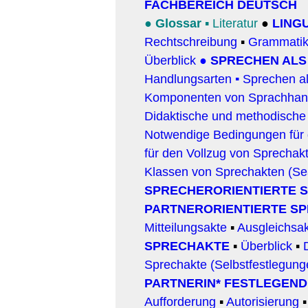
FACHBEREICH DEUTSCH
●
Glossar
▪
Literatur
●
LING
Rechtschreibung
▪
Grammatik
Überblick
●
SPRECHEN ALS
Handlungsarten
▪
Sprechen a
Komponenten von Sprachhan
Didaktische und methodische
Notwendige Bedingungen für
für den Vollzug von Sprechak
Klassen von Sprechakten (Se
SPRECHERORIENTIERTE S
PARTNERORIENTIERTE S
Mitteilungsakte
▪
Ausgleichsa
SPRECHAKTE
▪
Überblick
▪
Sprechakte (Selbstfestlegung
PARTNERIN* FESTLEGEN
Aufforderung
▪
Autorisierung