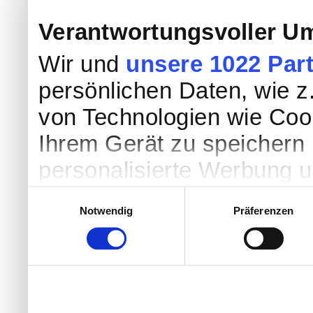
Verantwortungsvoller Um
Wir und
unsere 1022 Par
persönlichen Daten, wie z.
von Technologien wie Coo
Ihrem Gerät zu speichern 
personalisierte Werbung 
Werbung und Inhalten, Zi
Einwilligungsauswahl
Notwendig
Präferenzen
Entwicklung von Angebote
entscheiden darüber, wer
nutzt. Sie können Ihre Einw
Cookie-Erklärung oder dur