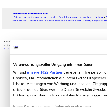
ARBEITSTECHNIKEN und mehr
▪
Arbeits- und Zeitmanagement
▪
Kreative Arbeitstechniken
▪
Teamarbeit
▪
Portfolio
●
A
Visualisieren
▪
Präsentation
▪
Arbeitstechniken für das Internet
▪
Sonstige digitale Arb
Dieses Werk ist lizenziert unter
Creative Commons Namensnennung - Weitergabe unter gleiche
nicht von
externen Quellen eingebunden werden oder anderweitig gekennzeichnet sind. Auto
-
CC-Lizenz
Verantwortungsvoller Umgang mit Ihren Daten
Wir und
unsere 1022 Partner
verarbeiten Ihre persönlic
Cookies, um Informationen auf Ihrem Gerät zu speicher
Inhalte, Messungen von Werbung und Inhalten, Zielgru
entscheiden darüber, wer Ihre Daten für welche Zwecke n
Erklärung oder durch Klicken auf das Privacy Trigger S
Wenn Sie es erlauben, würden wir auch gerne: