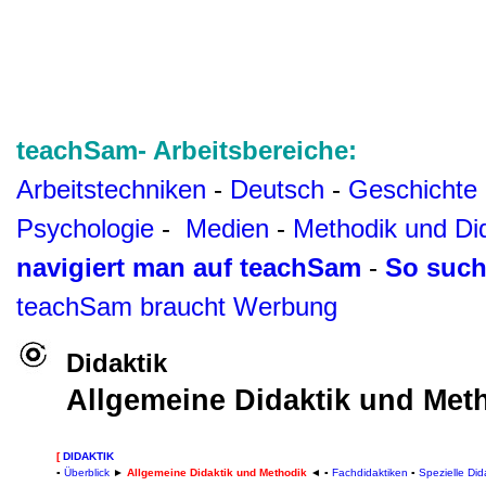
teachSam- Arbeitsbereiche:
Arbeitstechniken
-
Deutsch
-
Geschichte
Psychologie
-
Medien
-
Methodik und Di
navigiert man auf teachSam
-
So such
teachSam braucht Werbung
Didaktik
Allgemeine Didaktik und Met
[
DIDAKTIK
▪
Überblick
►
Allgemeine Didaktik und Methodik
◄
▪
Fachdidaktiken
▪
Spezielle Did