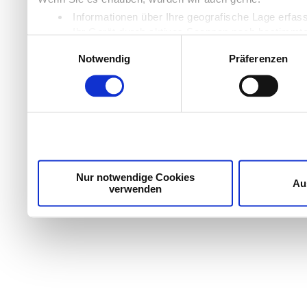
Informationen über Ihre geografische Lage erfas
Ihr Gerät durch aktives Scannen nach bestimmten
Einwilligungsauswahl
Erfahren Sie mehr darüber, wie Ihre persönlichen Daten
Notwendig
Präferenzen
Einzelheiten
fest.
Wir verwenden Cookies, um Inhalte und Anzeigen zu per
die Zugriffe auf unsere Website zu analysieren. Außer
unsere Partner für soziale Medien, Werbung und Analyse
möglicherweise mit weiteren Daten zusammen, die Sie ih
Dienste gesammelt haben.
Nur notwendige Cookies
Au
verwenden