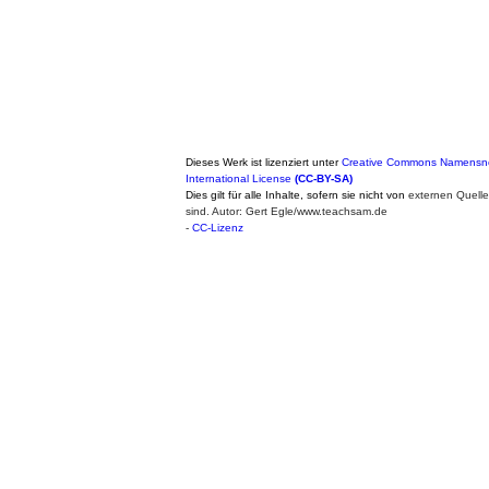
Dieses Werk ist lizenziert unter
Creative Commons Namensne
International License
(CC-BY-SA)
Dies gilt für alle Inhalte, sofern sie nicht von
externen Quell
sind. Autor: Gert Egle/www.teachsam.de
-
CC-Lizenz