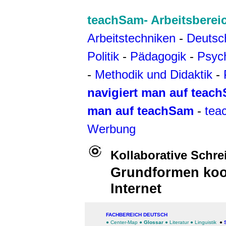
teachSam- Arbeitsberei
Arbeitstechniken
-
Deutsc
Politik
-
Pädagogik
-
Psyc
-
Methodik und Didaktik
-
navigiert man auf teac
man auf teachSam
-
tea
Werbung
Kollaborative Schre
Grundformen koo
Internet
FACHBEREICH DEUTSCH
●
Center-Map
●
Glossar
●
Literatur
●
Linguistik
●