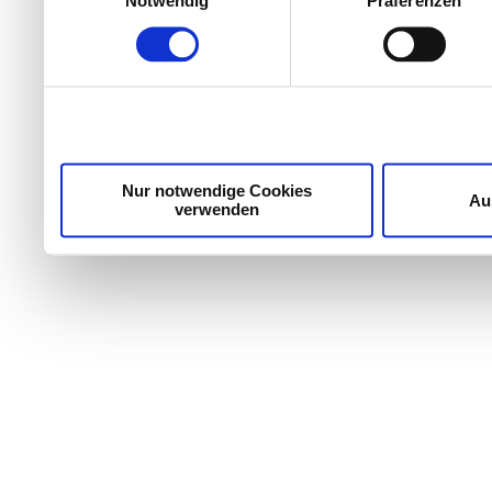
Notwendig
Präferenzen
Einzelheiten
fest.
Wir verwenden Cookies, um Inhalte und Anzeigen zu per
die Zugriffe auf unsere Website zu analysieren. Außer
unsere Partner für soziale Medien, Werbung und Analyse
möglicherweise mit weiteren Daten zusammen, die Sie ih
Dienste gesammelt haben.
Nur notwendige Cookies
Au
verwenden