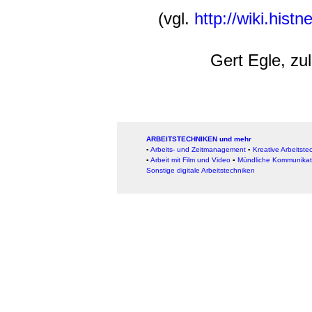
(vgl.
http://wiki.hist
Gert Egle, zu
ARBEITSTECHNIKEN und mehr
▪
Arbeits- und Zeitmanagement
▪
Kreative Arbeitste
▪
Arbeit mit Film und Video
▪
Mündliche Kommunikat
Sonstige digitale Arbeitstechniken