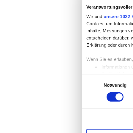
Verantwortungsvoller
Wir und
unsere 1022 
Cookies, um Informati
Inhalte, Messungen vo
entscheiden darüber, w
Erklärung oder durch 
Wenn Sie es erlauben,
Informationen 
Ihr Gerät durc
Einwilligungsauswahl
Erfahren Sie mehr dar
Notwendig
Einzelheiten
fest.
Wir verwenden Cookies
die Zugriffe auf unse
unsere Partner für so
möglicherweise mit we
Dienste gesammelt ha