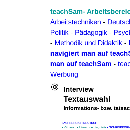
teachSam- Arbeitsberei
Arbeitstechniken
-
Deutsc
Politik
-
Pädagogik
-
Psyc
-
Methodik und Didaktik
-
navigiert man auf teac
man auf teachSam
-
tea
Werbung
Interview
Textauswahl
Informations- bzw. tats
FACHBEREICH DEUTSCH
●
Glossar
●
Literatur
●
Linguistik
▪
SCHREIBFOR