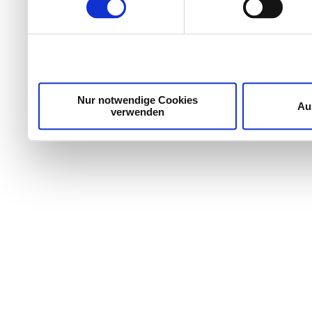
Wir verwenden Cookies, um Inhalte und Anzeigen zu per
die Zugriffe auf unsere Website zu analysieren. Außer
unsere Partner für soziale Medien, Werbung und Analyse
möglicherweise mit weiteren Daten zusammen, die Sie ih
Dienste gesammelt haben.
Nur notwendige Cookies
Au
verwenden