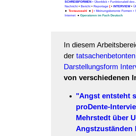
SCHREIBFORMEN
▪
Überblick
▪
Funktionalstil des
Nachricht
•
Bericht
•
Reportage
[
•
INTERVIEW
•
Ü
►
Textauswahl
◄
]
▪
Meinungsbetonte Formen
▪
Internet
●
Operatoren im Fach Deutsch
In diesem Arbeitsberei
der
tatsachenbetonten
Darstellungsform
Inte
von verschiedenen I
"Angst entsteht 
proDente-Intervi
Mehrstedt über 
Angstzuständen 