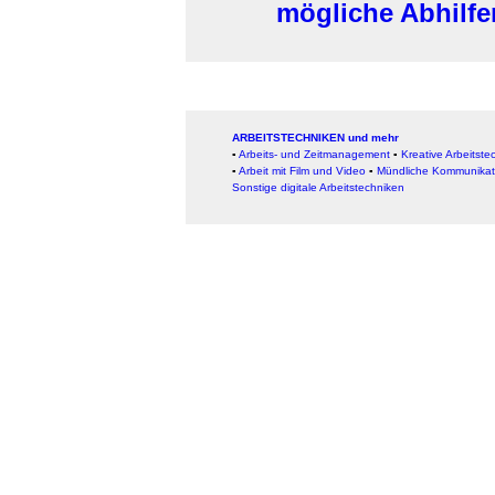
mögliche Abhilfe
ARBEITSTECHNIKEN und mehr
▪
Arbeits- und Zeitmanagement
▪
Kreative Arbeitste
▪
Arbeit mit Film und Video
▪
Mündliche Kommunikat
Sonstige digitale Arbeitstechniken