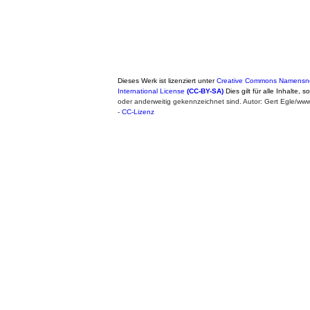
Dieses Werk ist lizenziert unter
Creative Commons Namensne
International License
(CC-BY-SA)
Dies gilt für alle Inhalte, 
oder anderweitig gekennzeichnet sind. Autor: Gert Egle/w
-
CC-Lizenz