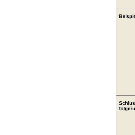
Beispi
Schlus
folger