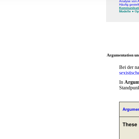
Analyse von 
, Werbung
Häufig gestel
Kommunikati
Modelle
●
Op
ren Daten
ienste
Argumentation un
Bei der n
sexistisc
In
Argume
Standpunk
Argumen
These