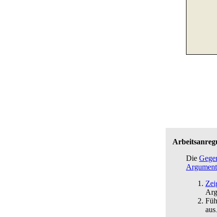
Arbeitsanre
Die
Gegen
Argument
Zei
Arg
Füh
aus