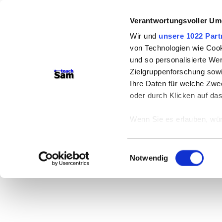
Verantwortungsvoller Um
Wir und
unsere 1022 Part
von Technologien wie Cook
und so personalisierte We
Zielgruppenforschung sowi
Ihre Daten für welche Zwec
oder durch Klicken auf da
Wenn Sie es erlauben, wür
Informationen über
können
Einwilligungsauswahl
Ihr Gerät durch ak
Notwendig
Erfahren Sie mehr darüber,
Präferenzen im
Abschnitt
Wir verwenden Cookies, um
anbieten zu können und di