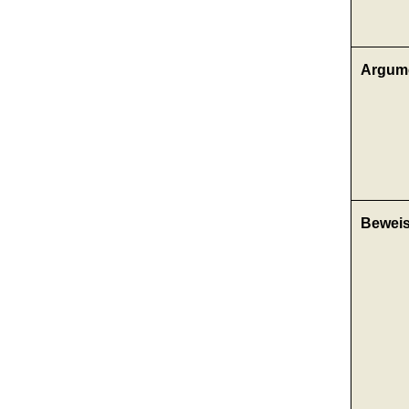
Argum
Bewei