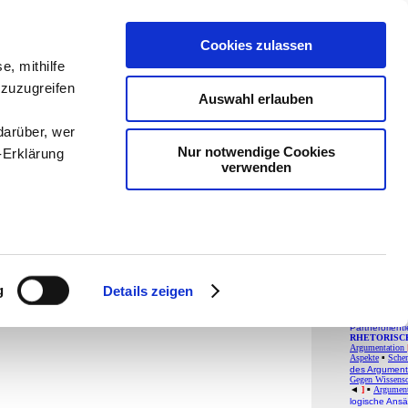
teachSam- Arbe
Arbeitstechnike
Cookies zulassen
Pädagogik
-
Psy
e, mithilfe
Didaktik
-
Proje
 zuzugreifen
teachSam
-
So
Auswahl erlauben
teachSam brau
darüber, wer
Baust
Nur notwendige Cookies
-Erklärung
verwenden
Sex
Argum
enau sein
fizieren
g
FACHBEREI
Details zeigen
●
Glossar
▪
R
ARGUMENTI
Ihre
Argumentatio
Partnerorient
RHETORISC
Argumentation
Aspekte
Schem
▪
des Argument
le Medien
Gegen Wissensc
◄
]
Argument
▪
ir
logische Ansä