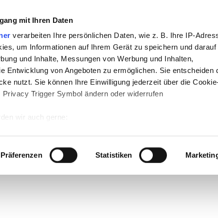
gang mit Ihren Daten
ner
verarbeiten Ihre persönlichen Daten, wie z. B. Ihre IP-Adress
ies, um Informationen auf Ihrem Gerät zu speichern und darauf
rbung und Inhalte, Messungen von Werbung und Inhalten,
e Entwicklung von Angeboten zu ermöglichen. Sie entscheiden 
ke nutzt. Sie können Ihre Einwilligung jederzeit über die Cookie
s Privacy Trigger Symbol ändern oder widerrufen
den wir auch gerne:
 Ihre geografische Lage erfassen, welche bis auf einige Meter g
tives Scannen nach bestimmten Merkmalen (Fingerprinting) identi
Präferenzen
Statistiken
Marketin
 wie Ihre persönlichen Daten verarbeitet werden, und legen Sie 
 Einzelheiten
fest.
 Inhalte und Anzeigen zu personalisieren, Funktionen für sozia
e Zugriffe auf unsere Website zu analysieren. Außerdem geben w