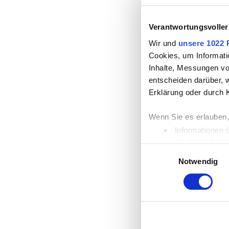
Verantwortungsvoller
Wir und
unsere 1022 
Cookies, um Informati
Inhalte, Messungen vo
entscheiden darüber, w
Erklärung oder durch 
Wenn Sie es erlauben,
Informationen 
Ihr Gerät durc
Einwilligungsauswahl
Erfahren Sie mehr dar
Notwendig
Einzelheiten
fest.
Wir verwenden Cookies
die Zugriffe auf unse
unsere Partner für so
möglicherweise mit we