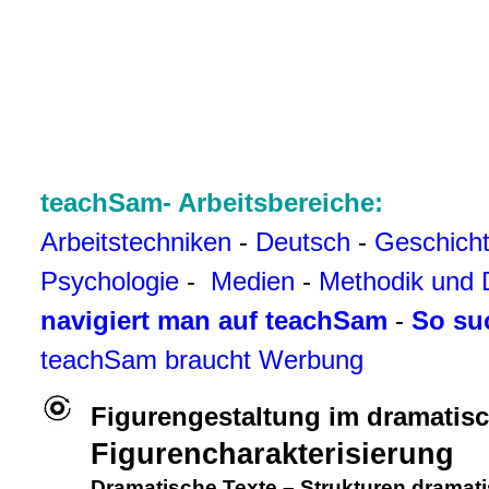
teachSam- Arbeitsbereiche:
Arbeitstechniken
-
Deutsch
-
Geschich
Psychologie
-
Medien
-
Methodik und 
navigiert man auf teachSam
-
So su
teachSam braucht Werbung
Figurengestaltung im dramatisc
Figurencharakterisierung
Dramatische Texte
–
Strukturen dramati