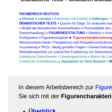
FACHBEREICH DEUTSCH
●
Glossar
●
Literatur
:▪
Autorinnen und Autoren
●
Gattungen
▪
DRAMATISCHER TEXTE
▪
Quickie für Eilige: So analysiert m
▪
Modell der dramatischen Kommunikation
▪
Plurimedialität de
Dramenhandlung
[
▪
FIGURENGESTALTUNG
▪
Überblick
▪
Kont
Konfiguration
▪
Figurenkonzeption
►
Figurencharakterisierun
Wissensunterschiede
▪
Perspektiven und Perspektivenstrukture
Inszenierung
▪
FAQ's: Häufig gestellte Fragen
▪
Genres/Gattung
Methodenrepertoire zur szenischen Erarbeitung von Dramentext
Literarische Zweckformen
▪
Literaturgeschichte
▪
Motive der Lite
Schulische Schreibformen
●
Operatoren im Fach Deutsch
▪
A
In diesem Arbeitsbereich zur
Figure
Sie sich mit der
Figurencharakter
Überblick