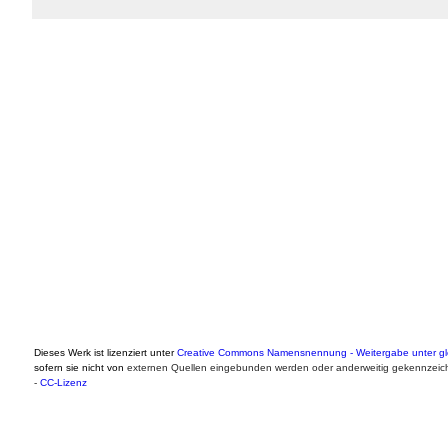
Dieses Werk ist lizenziert unter
Creative Commons Namensnennung - Weitergabe unter gle
sofern sie nicht von
externen Quellen eingebunden werden oder anderweitig gekennzeich
-
CC-Lizenz