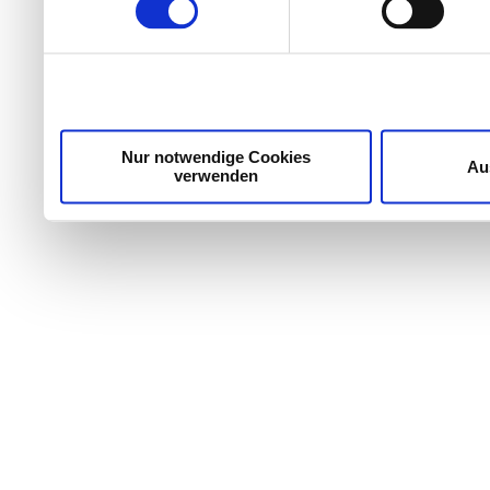
Wir verwenden Cookies, um Inhalte und Anzeigen zu per
die Zugriffe auf unsere Website zu analysieren. Außer
unsere Partner für soziale Medien, Werbung und Analyse
möglicherweise mit weiteren Daten zusammen, die Sie ih
Dienste gesammelt haben.
Nur notwendige Cookies
Au
verwenden