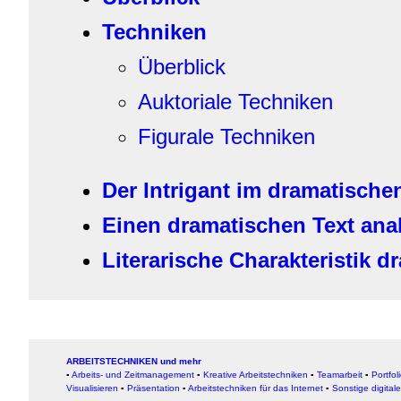
Techniken
Überblick
Auktoriale Techniken
Figurale Techniken
Der Intrigant im dramatische
Einen dramatischen Text anal
Literarische Charakteristik d
ARBEITSTECHNIKEN und mehr
▪
Arbeits- und Zeitmanagement
▪
Kreative Arbeitstechniken
▪
Teamarbeit
▪
Portfol
Visualisieren
▪
Präsentation
▪
Arbeitstechniken für das Internet
▪
Sonstige digital