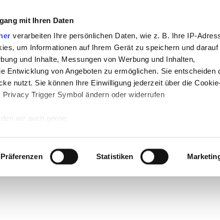
gang mit Ihren Daten
ner
verarbeiten Ihre persönlichen Daten, wie z. B. Ihre IP-Adress
ies, um Informationen auf Ihrem Gerät zu speichern und darauf
rbung und Inhalte, Messungen von Werbung und Inhalten,
e Entwicklung von Angeboten zu ermöglichen. Sie entscheiden 
ke nutzt. Sie können Ihre Einwilligung jederzeit über die Cookie
s Privacy Trigger Symbol ändern oder widerrufen
te
-
Politik
-
Pädagogik
-
Psychologie
-
Me
den wir auch gerne:
n auf teachSam
-
So sucht man auf tea
 Ihre geografische Lage erfassen, welche bis auf einige Meter g
tives Scannen nach bestimmten Merkmalen (Fingerprinting) identi
Präferenzen
Statistiken
Marketin
 wie Ihre persönlichen Daten verarbeitet werden, und legen Sie 
 Einzelheiten
fest.
 Inhalte und Anzeigen zu personalisieren, Funktionen für sozia
e Zugriffe auf unsere Website zu analysieren. Außerdem geben w