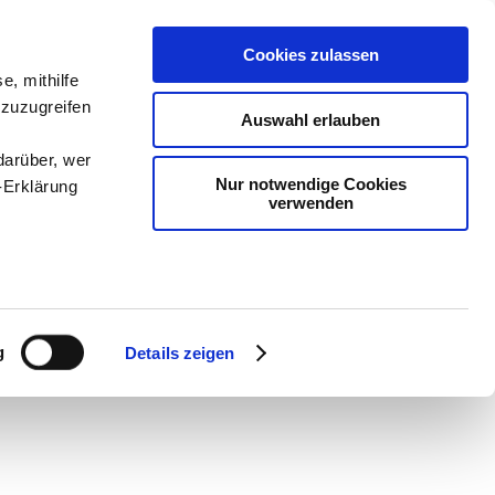
Cookies zulassen
e, mithilfe
 zuzugreifen
Auswahl erlauben
darüber, wer
Nur notwendige Cookies
-Erklärung
verwenden
dien
-
Methodik und
chSam
-
teachSam
enau sein
fizieren
g
Details zeigen
Ihre
le Medien
ir