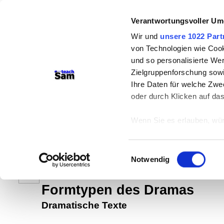
Verantwortungsvoller Um
Wir und
unsere 1022 Part
von Technologien wie Cook
und so personalisierte We
Zielgruppenforschung sowi
Ihre Daten für welche Zwec
teachSam- Arbeitsbereiche:
oder durch Klicken auf da
Arbeitstechniken
-
Deutsch
-
Geschich
Wenn Sie es erlauben, wür
Didaktik
-
Projekte
-
So navigiert ma
Informationen über
braucht Werbung
können
Einwilligungsauswahl
Ihr Gerät durch ak
Notwendig
Erfahren Sie mehr darüber,
Strukturen dramatischer Texte
Präferenzen im
Abschnitt
Formtypen des Dramas
Dramatische Texte
Wir verwenden Cookies, um
anbieten zu können und di