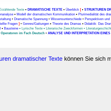
rwendung unserer Website an unsere Partner für soziale Medien
re Partner führen diese Informationen möglicherweise mit weite
Erzählende Texte
▪
DRAMATISCHE TEXTE
▪
Überblick
[
▪
STRUKTUREN DR
ereitgestellt haben oder die sie im Rahmen Ihrer Nutzung der D
enanalyse
▪
Modell der dramatischen Kommunikation
▪
Plurimedialität des dr
staltung
▪
Dramatische Spannung
▪
Wissensunterschiede
▪
Perspektiven und 
ellte Fragen
]
▪
Genres/Gattungen
▪
Theorie des Dramas
▪
Didaktik: Das Dram
l
▪
Bausteine
▪
Lyrische Texte
▪
Literarische Zweckformen
▪
Literaturgeschich
●
Operatoren im Fach Deutsch
▪
ANALYSE UND INTERPRETATION EINE
uren dramatischer Texte
können Sie sich m