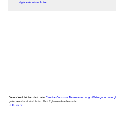
digitale Arbeitstechniken
Dieses Werk ist lizenziert unter
Creative Commons Namensnennung - Weitergabe unter gle
gekennzeichnet sind. Autor: Gert Egle/www.teachsam.de
-
CC-Lizenz