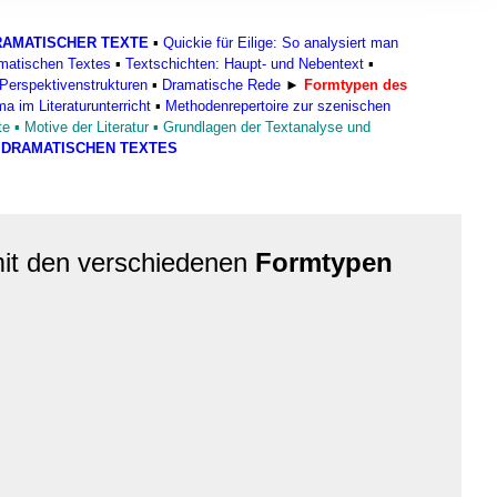
, Werbung
ren Daten
AMATISCHER TEXTE
▪
Quickie für Eilige: So analysiert man
ienste
amatischen Textes
▪
Textschichten: Haupt- und Nebentext
▪
Perspektivenstrukturen
▪
Dramatische Rede
►
Formtypen des
a im Literaturunterricht
▪
Methodenrepertoire zur szenischen
te
▪
Motive der Literatur
▪
Grundlagen der Textanalyse und
S DRAMATISCHEN TEXTES
it den verschiedenen
Formtypen