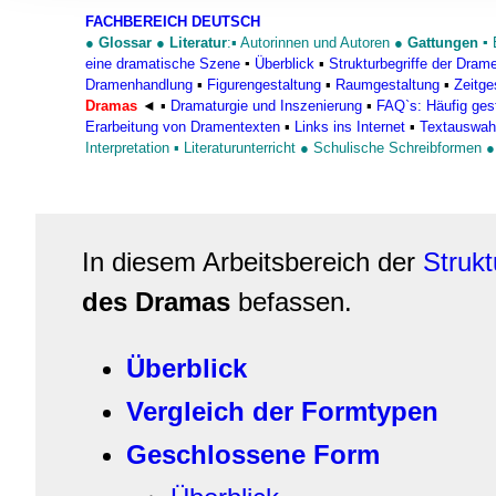
Informationen zu Ihrer Ve
FACHBEREICH DEUTSCH
und Analysen weiter. Unse
●
Glossar
●
Literatur
:▪
Autorinnen und Autoren
●
Gattungen
▪
zusammen, die Sie ihnen b
eine dramatische Szene
▪
Überblick
▪
Strukturbegriffe der Dram
Dramenhandlung
▪
Figurengestaltung
▪
Raumgestaltung
▪
Zeitge
gesammelt haben.
Dramas
◄
▪
Dramaturgie und Inszenierung
▪
FAQ`s: Häufig gest
Erarbeitung von Dramentexten
▪
Links ins Internet
▪
Textauswah
Interpretation
▪
Literaturunterricht
●
Schulische Schreibformen
In diesem Arbeitsbereich der
Strukt
des Dramas
befassen.
Überblick
Vergleich der Formtypen
Geschlossene Form