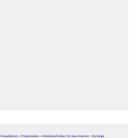
▪
Visualisieren
▪
Präsentation
▪
Arbeitstechniken für das Internet
▪
Sonstige