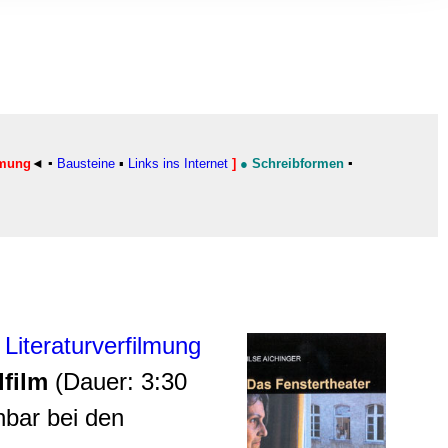
, Werbung
ren Daten
ienste
lmung
◄ ▪
Bausteine
▪
Links ins Internet
]
●
Schreibformen
▪
▪
Literaturverfilmung
lfilm
(Dauer: 3:30
hbar bei den