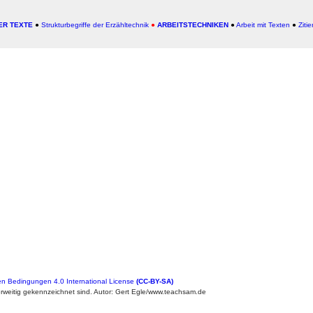
ER TEXTE
●
Strukturbegriffe der Erzähltechnik
●
ARBEITSTECHNIKEN
●
Arbeit mit Texten
●
Ziti
n Bedingungen 4.0 International License
(CC-BY-SA)
weitig gekennzeichnet sind. Autor: Gert Egle/www.teachsam.de