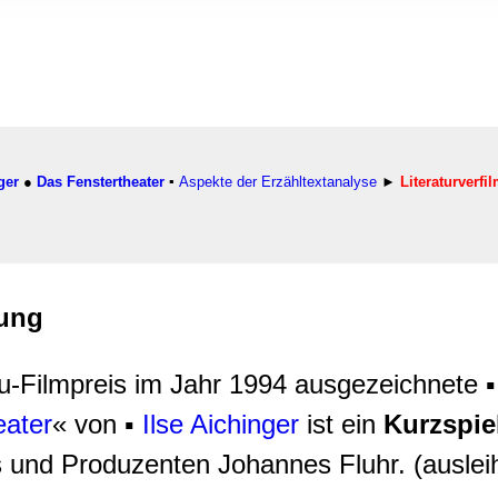
rwendung unserer Website an unsere Partner für soziale Medien
re Partner führen diese Informationen möglicherweise mit weite
ereitgestellt haben oder die sie im Rahmen Ihrer Nutzung der D
ger
●
Das Fenstertheater
▪
Aspekte der Erzähltextanalyse
►
Literaturverfi
mung
u-Filmpreis im Jahr 1994 ausgezeichnete 
eater
« von ▪
Ilse Aichinger
ist ein
Kurzspie
 und Produzenten Johannes Fluhr. (auslei