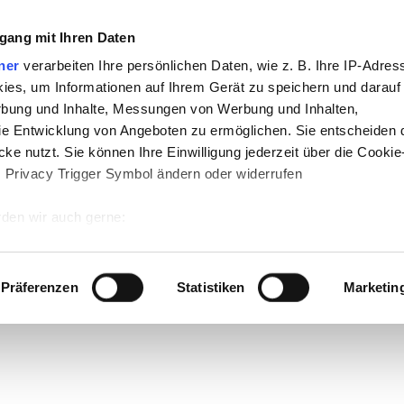
gang mit Ihren Daten
ner
verarbeiten Ihre persönlichen Daten, wie z. B. Ihre IP-Adress
-
Politik
-
Pädagogik
-
Psychologie
-
Medi
ies, um Informationen auf Ihrem Gerät zu speichern und darauf
f teachSam
-
teachSam braucht Werbung
rbung und Inhalte, Messungen von Werbung und Inhalten,
e Entwicklung von Angeboten zu ermöglichen. Sie entscheiden 
ke nutzt. Sie können Ihre Einwilligung jederzeit über die Cookie
s Privacy Trigger Symbol ändern oder widerrufen
2)
den wir auch gerne:
 Ihre geografische Lage erfassen, welche bis auf einige Meter g
tives Scannen nach bestimmten Merkmalen (Fingerprinting) identi
Präferenzen
Statistiken
Marketin
 wie Ihre persönlichen Daten verarbeitet werden, und legen Sie 
 Einzelheiten
fest.
 Inhalte und Anzeigen zu personalisieren, Funktionen für sozia
e Zugriffe auf unsere Website zu analysieren. Außerdem geben w