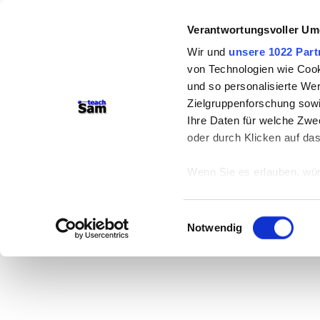
Verantwortungsvoller Um
teachSam- Arbeitsbereiche:
Wir und
unsere 1022 Part
Arbeitstechniken
-
Deutsch
-
Geschichte
von Technologien wie Cook
Didaktik
-
Projekte
-
So navigiert man au
und so personalisierte We
Zielgruppenforschung sowi
Das Fenstertheater
Ihre Daten für welche Zwec
oder durch Klicken auf da
Literaturverfilmung
(BRD, 199
Ilse Aichinger
Wenn Sie es erlauben, wür
Informationen über
können
Einwilligungsauswahl
Ihr Gerät durch ak
Notwendig
Erfahren Sie mehr darüber,
Präferenzen im
Abschnitt
Wir verwenden Cookies, um
anbieten zu können und di