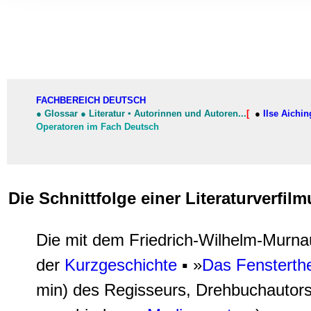
Informationen zu Ihrer Ve
und Analysen weiter. Unse
zusammen, die Sie ihnen b
gesammelt haben.
FACHBEREICH DEUTSCH
●
Glossar
●
Literatur
▪
Autorinnen und Autoren
...
[
●
Ilse Aichin
Operatoren im Fach Deutsch
Die Schnittfolge einer Literaturverfil
Die mit dem Friedrich-Wilhelm-Murna
der
Kurzgeschichte
▪ »
Das Fensterth
min) des Regisseurs, Drehbuchautors