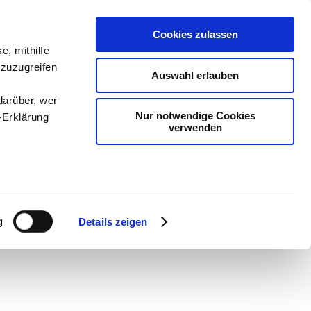
Cookies zulassen
e, mithilfe
en
-
Methodik und
 zuzugreifen
Auswahl erlauben
darüber, wer
Nur notwendige Cookies
-Erklärung
verwenden
enau sein
fizieren
g
Details zeigen
Ihre
le Medien
ir