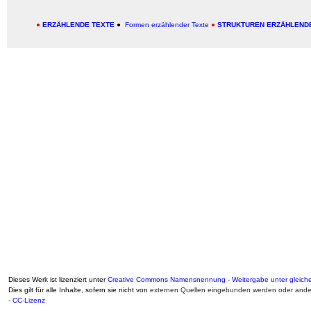
●
ERZÄHLENDE TEXTE
●
Formen erzählender Texte
●
STRUKTUREN ERZÄHLEND
Dieses Werk ist lizenziert unter
Creative Commons Namensnennung - Weitergabe unter gleiche
Dies gilt für alle Inhalte, sofern sie nicht von
externen Quellen eingebunden werden oder ander
-
CC-Lizenz