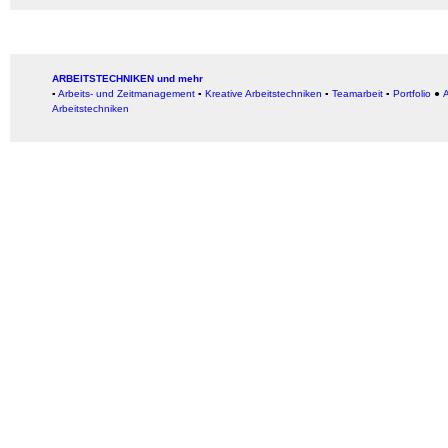
ARBEITSTECHNIKEN und mehr
▪
Arbeits- und Zeitmanagement
▪
Kreative Arbeitstechniken
▪
Teamarbeit
▪
Portfolio
●
A
Arbeitstechniken