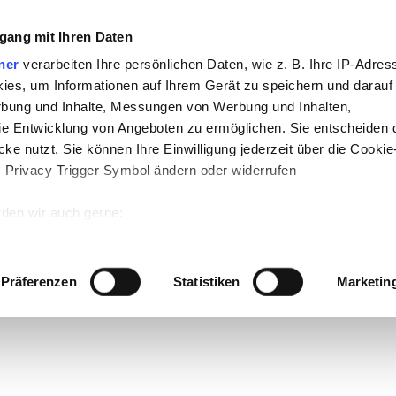
gang mit Ihren Daten
ner
verarbeiten Ihre persönlichen Daten, wie z. B. Ihre IP-Adress
ies, um Informationen auf Ihrem Gerät zu speichern und darauf
rbung und Inhalte, Messungen von Werbung und Inhalten,
e Entwicklung von Angeboten zu ermöglichen. Sie entscheiden 
ke nutzt. Sie können Ihre Einwilligung jederzeit über die Cookie
s Privacy Trigger Symbol ändern oder widerrufen
den wir auch gerne:
-
Politik
-
Pädagogik
-
Psychologie
-
Medi
 Ihre geografische Lage erfassen, welche bis auf einige Meter g
auf teachSam
-
So sucht man auf teach
tives Scannen nach bestimmten Merkmalen (Fingerprinting) identi
Präferenzen
Statistiken
Marketin
 wie Ihre persönlichen Daten verarbeitet werden, und legen Sie 
 Einzelheiten
fest.
 Inhalte und Anzeigen zu personalisieren, Funktionen für sozia
e Zugriffe auf unsere Website zu analysieren. Außerdem geben w