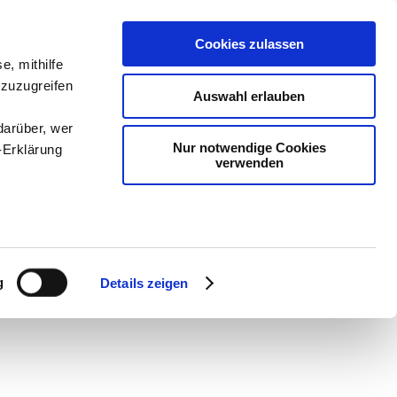
Cookies zulassen
e, mithilfe
 zuzugreifen
Auswahl erlauben
darüber, wer
Nur notwendige Cookies
-Erklärung
verwenden
en
-
Methodik und
enau sein
Sam
-
teachSam braucht
fizieren
g
Details zeigen
Ihre
le Medien
ir