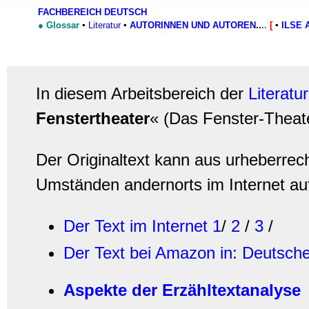
Informationen zu Ihrer Ve
FACHBEREICH DEUTSCH
und Analysen weiter. Unse
●
Glossar
▪
Literatur
▪
AUTORINNEN UND AUTOREN
..
..
[
▪
ILSE 
zusammen, die Sie ihnen b
gesammelt haben.
In diesem Arbeitsbereich der
Literatur
Fenstertheater
« (Das Fenster-Theat
Der Originaltext kann aus urheberrec
Umständen andernorts im Internet au
Der Text im Internet 1
/
2
/
3
/
Der Text bei Amazon in: Deutsche 
Aspekte der Erzähltextanalyse