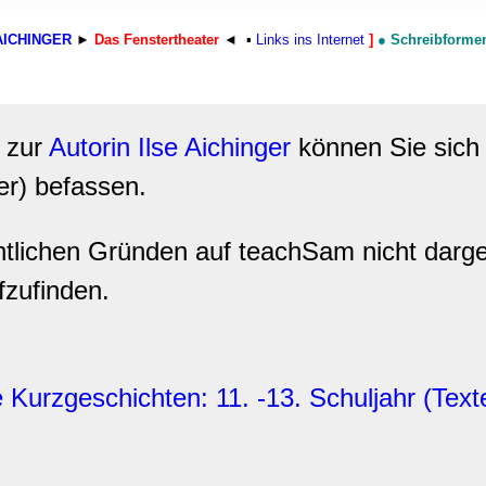
rwendung unserer Website an unsere Partner für soziale Medien
re Partner führen diese Informationen möglicherweise mit weite
AICHINGER
►
Das Fenstertheater
◄
▪
Links ins Internet
]
●
Schreibforme
ereitgestellt haben oder die sie im Rahmen Ihrer Nutzung der D
zur
Autorin
Ilse Aichinger
können Sie sich
er) befassen.
htlichen Gründen auf teachSam nicht darge
fzufinden.
Kurzgeschichten: 11. -13. Schuljahr (Texte