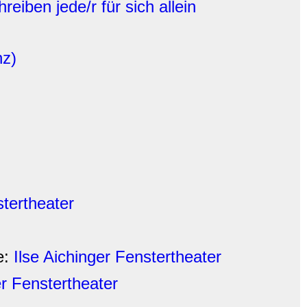
hreiben jede/r für sich allein
nz)
stertheater
e:
Ilse Aichinger Fenstertheater
er Fenstertheater