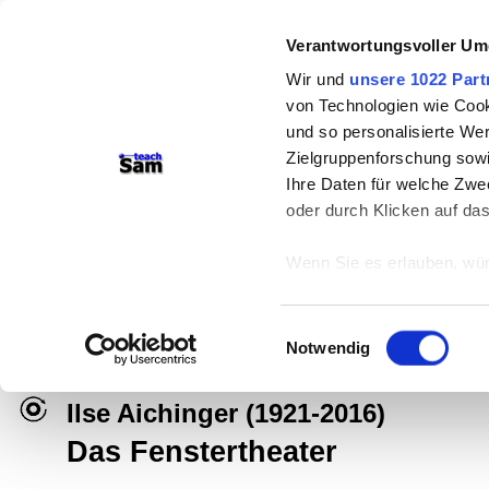
Verantwortungsvoller Um
Wir und
unsere 1022 Part
von Technologien wie Cook
und so personalisierte We
Zielgruppenforschung sowi
Ihre Daten für welche Zwec
oder durch Klicken auf da
teachSam- Arbeitsbereiche:
Wenn Sie es erlauben, wür
Arbeitstechniken
-
Deutsch
-
Geschichte
Informationen über
können
Didaktik
-
Projekte
-
So navigiert man 
Einwilligungsauswahl
Ihr Gerät durch ak
Notwendig
Werbung
Erfahren Sie mehr darüber,
Präferenzen im
Abschnitt
Ilse Aichinger
(1921-2016)
Das Fenstertheater
Wir verwenden Cookies, um
anbieten zu können und di