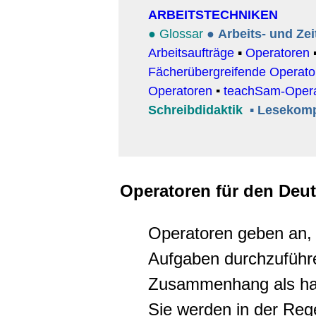
ARBEITSTECHNIKEN
● Glossar
●
Arbeits- und Z
Arbeitsaufträge
▪
Operatoren
Fächerübergreifende Operato
Operatoren
▪
teachSam-Opera
Schreibdidaktik
▪
Lesekom
Operatoren für den Deut
Operatoren geben an,
Aufgaben durchzuführe
Zusammenhang als han
Sie werden in der Reg