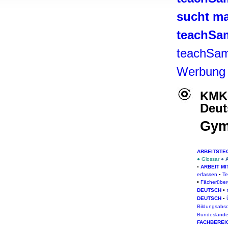
, Werbung
sucht ma
ren Daten
ienste
teachSa
teachSam
Werbung
KMK-
Deut
Gym
ARBEITSTE
● Glossar
●
▪
ARBEIT MI
erfassen
▪
Te
Fächerüber
▪
DEUTSCH
▪
DEUTSCH
▪
Bildungsabsc
Bundeslände
FACHBEREI