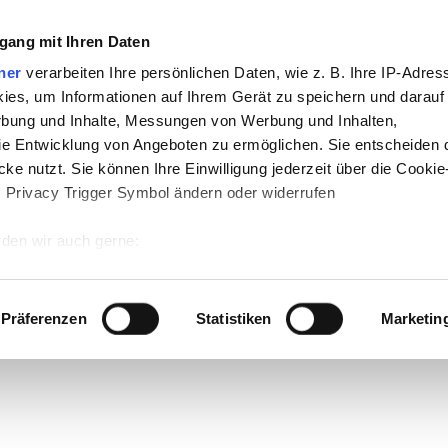
gang mit Ihren Daten
ner
verarbeiten Ihre persönlichen Daten, wie z. B. Ihre IP-Adress
ies, um Informationen auf Ihrem Gerät zu speichern und darauf
rbung und Inhalte, Messungen von Werbung und Inhalten,
e Entwicklung von Angeboten zu ermöglichen. Sie entscheiden 
ke nutzt. Sie können Ihre Einwilligung jederzeit über die Cookie
s Privacy Trigger Symbol ändern oder widerrufen
den wir auch gerne:
 Ihre geografische Lage erfassen, welche bis auf einige Meter g
tives Scannen nach bestimmten Merkmalen (Fingerprinting) identi
Präferenzen
Statistiken
Marketin
 wie Ihre persönlichen Daten verarbeitet werden, und legen Sie 
 Einzelheiten
fest.
 Inhalte und Anzeigen zu personalisieren, Funktionen für sozia
e Zugriffe auf unsere Website zu analysieren. Außerdem geben w