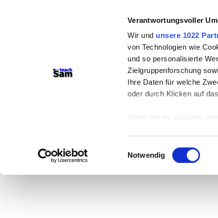
Verantwortungsvoller Um
Wir und
unsere 1022 Part
von Technologien wie Cook
und so personalisierte We
Zielgruppenforschung sowi
Ihre Daten für welche Zwec
oder durch Klicken auf da
Wenn Sie es erlauben, wür
Informationen über
können
Einwilligungsauswahl
Ihr Gerät durch ak
Notwendig
Erfahren Sie mehr darüber,
Präferenzen im
Abschnitt
Wir verwenden Cookies, um
anbieten zu können und di