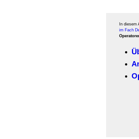
In diesem 
im Fach D
Operatore
Ü
A
O