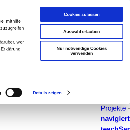
teachSa
Cookies zulassen
e, mithilfe
Arbeitsb
 zuzugreifen
Auswahl erlauben
Arbeitste
darüber, wer
Deutsch
Nur notwendige Cookies
-Erklärung
verwenden
Geschich
Politik
-
P
-
Psychol
enau sein
Medien
-
fizieren
g
Details zeigen
und Dida
Ihre
Projekte
navigier
le Medien
ir
teachSa