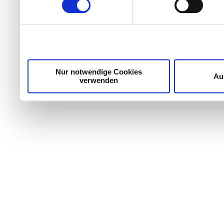
Wir verwenden Cookies, um Inhalte und Anzeigen zu per
die Zugriffe auf unsere Website zu analysieren. Außer
unsere Partner für soziale Medien, Werbung und Analyse
möglicherweise mit weiteren Daten zusammen, die Sie ih
Dienste gesammelt haben.
Nur notwendige Cookies
Au
verwenden