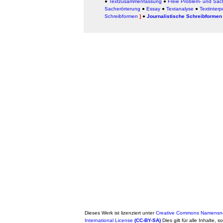
●
Textzusammenfassung
●
Freie Problem- und Sac
Sacherörterung
●
Essay
●
Textanalyse
●
Textinterp
Schreibformen
]
●
Journalistische Schreibformen
Dieses Werk ist lizenziert unter
Creative Commons Namensne
International License
(CC-BY-SA)
Dies gilt für alle Inhalte, 