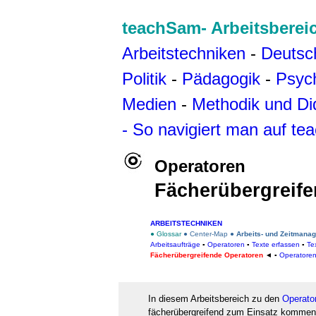
teachSam- Arbeitsberei
Arbeitstechniken
-
Deutsc
Politik
-
Pädagogik
-
Psyc
Medien
-
Methodik und Di
- So navigiert man auf t
Operatoren
Fächerübergreif
ARBEITSTECHNIKEN
● Glossar
●
Center-Map
●
Arbeits- und Zeitmana
Arbeitsaufträge
▪
Operatoren
▪
Texte erfassen
▪
Te
Fächerübergreifende
Operatoren
◄
▪
Operatoren
In diesem Arbeitsbereich zu den
Operato
fächerübergreifend zum Einsatz kommen