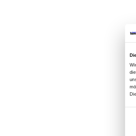
Di
Wi
di
un
mö
Di
Einwi