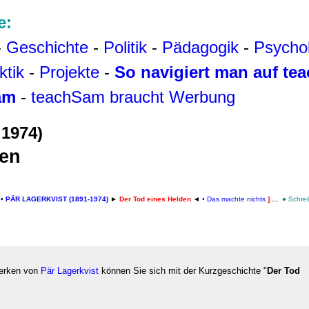
e:
-
Geschichte
-
Politik
-
Pädagogik
-
Psycho
ktik
-
Projekte
-
So navigiert man auf t
am
-
teachSam braucht Werbung
 1974)
den
[
•
PÄR LAGERKVIST (1891-1974)
►
Der Tod eines Helden
◄
• Das machte nichts
]
...
●
Schre
Werken von
Pär Lagerkvist
können Sie sich mit der Kurzgeschichte "
Der Tod