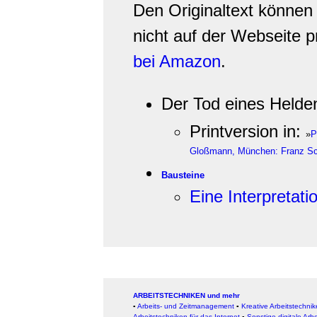
Den Originaltext können 
nicht auf der Webseite p
bei Amazon
.
Der Tod eines Helde
Printversion in:
»
P
Gloßmann, München: Franz Sc
Bausteine
Eine Interpretati
ARBEITSTECHNIKEN und mehr
▪
Arbeits- und Zeitmanagement
▪
Kreative Arbeitstechni
Arbeitstechniken für das Internet
▪
Sonstige digitale Arb