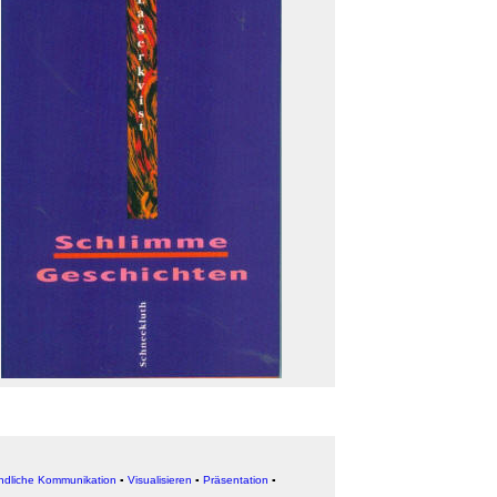
dliche Kommunikation
▪
Visualisieren
▪
Präsentation
▪