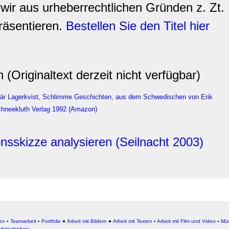
wir aus urheberrechtlichen Gründen z. Zt.
räsentieren.
Bestellen Sie den Titel hier
n
(Originaltext derzeit nicht verfügbar)
är Lagerkvist, Schlimme Geschichten, aus dem Schwedischen von Erik
hneekluth Verlag 1992 (Amazon)
onsskizze analysieren (Seilnacht 2003)
ken
▪
Teamarbeit
▪
Portfolio
●
Arbeit mit Bildern
●
Arbeit
mit Texten
▪
Arbeit mit Film und Video
▪
Mün
eitstechniken