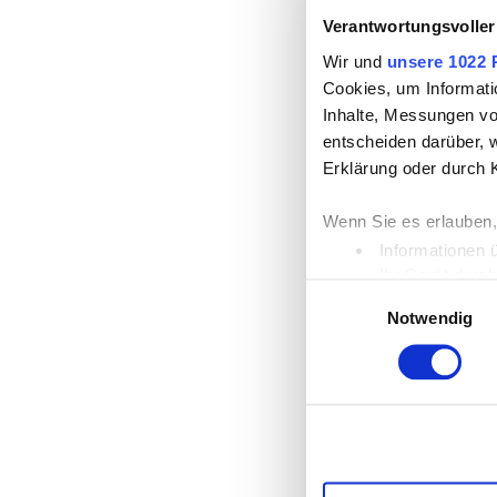
Verantwortungsvoller
Wir und
unsere 1022 
Cookies, um Informati
Inhalte, Messungen vo
entscheiden darüber, w
Erklärung oder durch 
Wenn Sie es erlauben,
Informationen 
Ihr Gerät durc
Einwilligungsauswahl
Erfahren Sie mehr dar
Notwendig
Einzelheiten
fest.
Wir verwenden Cookies
die Zugriffe auf unse
unsere Partner für so
möglicherweise mit we
Dienste gesammelt ha