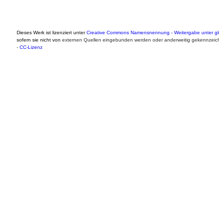
Dieses Werk ist lizenziert unter
Creative Commons Namensnennung - Weitergabe unter gle
sofern sie nicht von
externen Quellen eingebunden werden oder anderweitig gekennzeich
-
CC-Lizenz