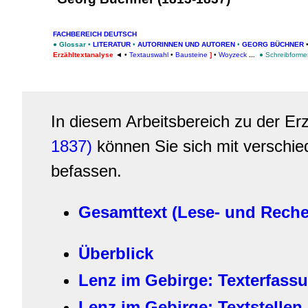
FACHBEREICH DEUTSCH
●
Glossar
•
LITERATUR
•
AUTORINNEN UND AUTOREN
•
GEORG BÜCHNER
Erzähltextanalyse
◄
•
Textauswahl
•
Bausteine
]
•
Woyzeck
...
●
Schreibforme
In diesem Arbeitsbereich zu der E
1837)
können Sie sich mit verschi
befassen.
Gesamttext (Lese- und Reche
Überblick
Lenz im Gebirge: Texterfass
Lenz im Gebirge: Textstelle