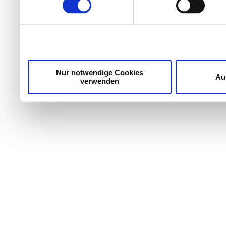
Wir verwenden Cookies, um Inhalte und Anzeigen zu per
die Zugriffe auf unsere Website zu analysieren. Außer
unsere Partner für soziale Medien, Werbung und Analyse
möglicherweise mit weiteren Daten zusammen, die Sie ih
Dienste gesammelt haben.
Nur notwendige Cookies
Au
verwenden