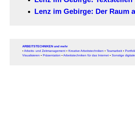
Lenz im Gebirge: Der Raum a
ARBEITSTECHNIKEN und mehr
▪
Arbeits- und Zeitmanagement
▪
Kreative Arbeitstechniken
▪
Teamarbeit
▪
Portfol
Visualisieren
▪
Präsentation
▪
Arbeitstechniken für das Internet
▪
Sonstige digital