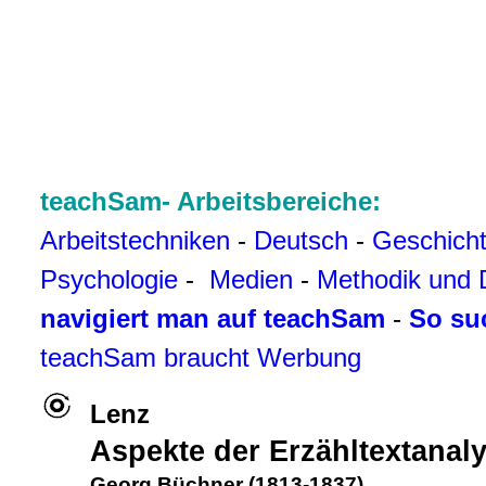
teachSam- Arbeitsbereiche:
Arbeitstechniken
-
Deutsch
-
Geschich
Psychologie
-
Medien
-
Methodik und 
navigiert man auf teachSam
-
So su
teachSam braucht Werbung
Lenz
Aspekte der Erzähltextanal
Georg Büchner (1813-1837)