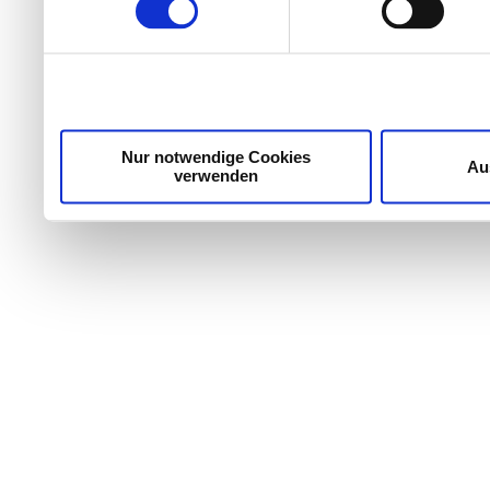
Wir verwenden Cookies, um Inhalte und Anzeigen zu per
die Zugriffe auf unsere Website zu analysieren. Außer
unsere Partner für soziale Medien, Werbung und Analyse
möglicherweise mit weiteren Daten zusammen, die Sie ih
Dienste gesammelt haben.
Nur notwendige Cookies
Au
verwenden