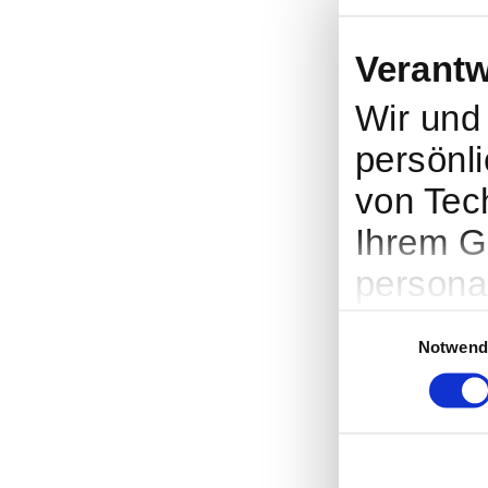
Verantw
Wir un
persönli
von Tec
Ihrem G
persona
Werbung
Einwilligungsauswah
Notwend
Entwick
entsche
nutzt. S