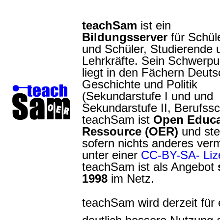
teachSam
ist ein
Bildungsserver
für Schül
und Schüler, Studierende 
Lehrkräfte. Sein Schwerpu
liegt in den Fächern Deuts
Geschichte und Politik
(Sekundarstufe I und und
Sekundarstufe II, Berufssc
teachSam ist
Open Educa
Ressource (OER)
und ste
sofern nichts anderes verm
unter einer
CC-BY-SA- Liz
teachSam ist als Angebot
1998
im Netz.
teachSam wird derzeit für 