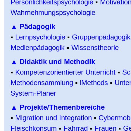
Persönlichkeitspsychologie
▪
Motivatio
Wahrnehmungspsychologie
▲
Pädagogik
▪
Lernpsychologie
▪
Gruppenpädagogik
Medienpädagogik
▪
Wissenstheorie
▲
Didaktik und Methodik
▪
Kompetenzorientierter Unterricht
▪
Sc
Methodensammlung
▪
iMethods
▪
Unter
System-Planer
▲
Projekte/Themenbereiche
▪
Migration und Integration
▪
Cybermob
Fleischkonsum
▪
Fahrrad
▪
Frauen
▪
Ge