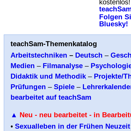
kostenlos
teachSam
Folgen Si
Bluesky!
teachSam-Themenkatalog
Arbeitstechniken
–
Deutsch
–
Gesch
Medien
–
Filmanalyse
–
Psychologi
Didaktik und Methodik
–
Projekte/T
Prüfungen
–
Spiele
–
Lehrerkalende
bearbeitet auf teachSam
▲
Neu - neu bearbeitet
- in Bearbei
•
Sexualleben in der Frühen Neuzeit 