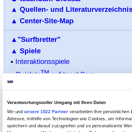
▲
Quellen- und Literaturverzeichni
▲
Center-Site-Map
▲
"Surfbretter"
▲
Spiele
▪
Interaktionsspiele
TM
▪
Quizlets
auf teachSam
▲
teachSam-YouTube-Playlists
▲
teachSam-Lehrerkalende
r:
Verantwortungsvoller Umgang mit Ihren Daten
Wir und
unsere 1022 Partner
verarbeiten Ihre persönlichen D
▪
Systemplaner
Write-and-Go
▪
Persön
Adresse, mithilfe von Technologien wie Cookies, um Informa
Zeitmanagement
▪
Jahresplanung
▪
Se
speichern und darauf zuzugreifen und so personalisierte Wer