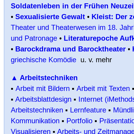
Soldatenleben in der Frühen Neuzeit
•
Sexualisierte Gewalt
•
Kleist: Der 
Theater und Theaterwesen im 18. Jahr
und Patronage
•
Literaturepoche Auf
•
Barockdrama und Barocktheater
•
griechische Komödie
u. v. mehr
▲
Arbeitstechniken
▪
Arbeit mit Bildern
▪
Arbeit mit Texten
▪
Arbeitsblattdesign
▪
Internet
(iMethods
Arbeitstechniken
▪
Lernfeature
▪
Mündl
Kommunikation
▪
Portfolio
▪
Präsentati
Visualisieren
▪
Arbeits- und Zeitmanag