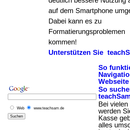
deutlich bessere Nutzung 
auf dem Smartphone umge
Dabei kann es zu
Formatierungsproblemen
kommen!
Unterstützen Sie teach
So funkti
Navigatio
Webseite
So suche
teachSa
Bei viele
Web
www.teachsam.de
werden Sie
Kasse gebe
alles umso