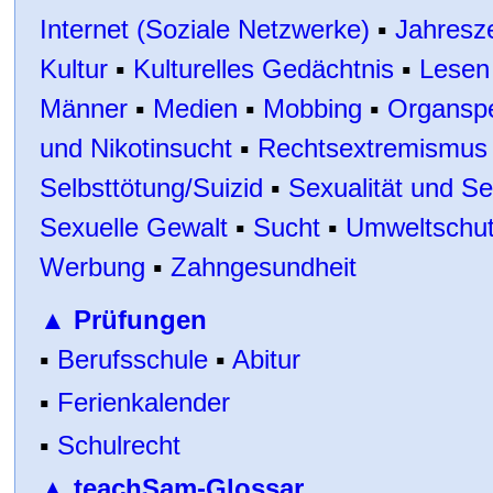
Internet
(
Soziale Netzwerke)
▪
Jahresze
Kultur
▪
Kulturelles Gedächtnis
▪
Lesen
Männer
▪
Medien
▪
Mobbing
▪
Organsp
und Nikotinsucht
▪
Rechtsextremismus
Selbsttötung/Suizid
▪
Sexualitä
t und Se
Sexuelle Gewalt
▪
Sucht
▪
Umweltschu
Werbung
▪
Zahngesundheit
▲
Prüfungen
▪
Berufsschule
▪
Abitur
▪
Ferienkalender
▪
Schulrecht
▲
teachSam-Glossar