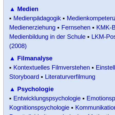
▲
Medien
▪
Medienpädagogik
▪
Medienkompeten
Medienerziehung
▪
Fernsehen
▪
KMK-Be
Medienbildung in der Schule
▪
LKM-Posi
(2008)
▲
Filmanalyse
▪
Kontextuelles Filmverstehen
▪
Einste
Storyboard
▪
Literaturverfilmung
▲
Psychologie
▪
Entwicklungspsychologie
▪
Emotionsp
Kognitionspsychologie
▪
Kommunikatio