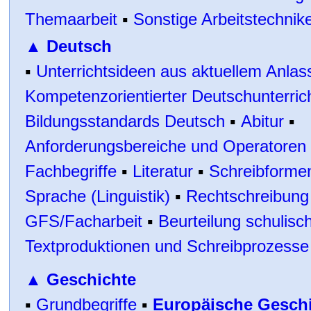
Themaarbeit
▪
Sonstige Arbeitstechnik
▲
Deutsch
▪
Unterrichtsideen aus aktuellem Anlas
Kompetenzorientierter Deutschunterric
Bildungsstandards Deutsch
▪
Abitur
▪
Anforderungsbereiche
und
Operatoren
Fachbegriffe
▪
Literatur
▪
Schreibforme
Sprache (Linguistik)
▪
Rechtschreibung
GFS/Facharbeit
▪
Beurteilung schulisc
Textproduktionen und Schreibprozesse
▲
Geschichte
▪
Grundbegriffe
▪
Europäische Geschi