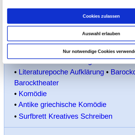
▲
Neu oder neu bearbeitet auf teach
Cookies zulassen
•
Soldatenleben in der Frühen Neuzei
•
Sexualisierte Gewalt
Auswahl erlauben
•
Kleist: Der zerbrochne Krug
•
Theater und Theaterwesen im 18. Ja
Nur notwendige Cookies verwend
•
Aufklärer und Patronage
•
Literaturepoche Aufklärung
•
Barock
Barocktheater
•
Komödie
•
Antike griechische Komödie
•
Surfbrett Kreatives Schreiben