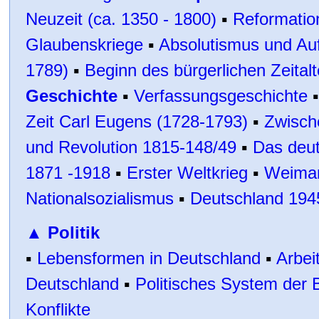
Neuzeit (ca. 1350 - 1800)
▪
Reformatio
Glaubenskriege
▪
Absolutismus und Auf
1789)
▪
Beginn des bürgerlichen Zeitalt
Geschichte
▪
Verfassungsgeschichte
▪
Zeit Carl Eugens (1728-1793)
▪
Zwisch
und Revolution 1815-148/49
▪
Das deut
1871 -1918
▪
Erster Weltkrieg
▪
Weimar
Nationalsozialismus
▪
Deutschland 194
▲
Politik
▪
Lebensformen in Deutschland
▪
Arbei
Deutschland
▪
Politisches System der
Konflikte