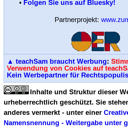
•
Folgen Sie uns auf Bluesky!
Partnerprojekt:
www.zum
▲
teachSam braucht Werbung
:
Stimm
Verwendung von Cookies auf teachS
Kein Werbepartner für Rechtspopulis
Inhalte und Struktur dieser W
urheberrechtlich geschützt
. Sie stehe
anderes vermerkt - unter einer
Creati
Namensnennung - Weitergabe unter g