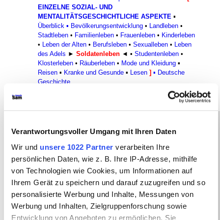
EINZELNE SOZIAL- UND
MENTALITÄTSGESCHICHTLICHE ASPEKTE
▪
Überblick
▪
Bevölkerungsentwicklung
•
Landleben
•
Stadtleben
•
Familienleben
•
Frauenleben
•
Kinderleben
•
Leben der Alten
•
Berufsleben
•
Sexualleben
•
Leben
des Adels
►
Soldatenleben
◄
•
Studentenleben
•
Klosterleben
•
Räuberleben
•
Mode und Kleidung
▪
Reisen
▪
Kranke und Gesunde
▪
Lesen
]
▪
Deutsche
Geschichte
In diesem Arbeitsbereich zu
Verantwortungsvoller Umgang mit Ihren Daten
Wir und
unsere 1022 Partner
verarbeiten Ihre
einzelnen sozial- und
persönlichen Daten, wie z. B. Ihre IP-Adresse, mithilfe
mentalitätsgeschichtlichen
von Technologien wie Cookies, um Informationen auf
Ihrem Gerät zu speichern und darauf zuzugreifen und so
Aspekten der Frühen Neuzeit
personalisierte Werbung und Inhalte, Messungen von
(ca. 1350-1800)
können Sie
Werbung und Inhalten, Zielgruppenforschung sowie
Entwicklung von Angeboten zu ermöglichen. Sie