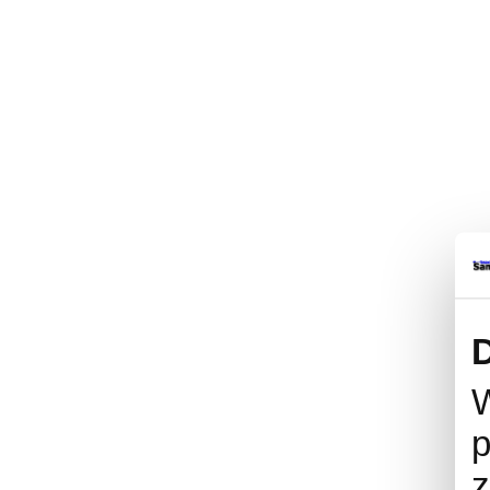
D
W
p
z