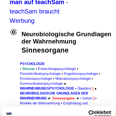
man auf teachSam
-
teachSam braucht
Werbung
Neurobiologische Grundlagen
der Wahrnehmung
Sinnesorgane
PSYCHOLOGIE
▪
Glossar
▪
Entwicklungspsychologie
▪
Persönlichkeitspsychologie
▪
Kognitionspsychologie
▪
Emotionspsychologie
▪
Motivationspsychologie
▪
Kommunikationspsychologie
●
WAHRNEHMUNGSPSYCHOLO
GI
E
▪
Überblick
[
●
NEUROBIOLOGISCHE GRUNDLAGEN DER
WAHRNEHMUNG
►
Sinnesorgane
◄
▪
Gehirn
]
▪
Modelle der Wahrnehmung
▪
Empfindung und
Wahrnehmung
▪
Aufmerksamkeit
▪
Identifikations- und
Wiedererkennungsprozesse