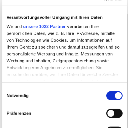
Verantwortungsvoller Umgang mit Ihren Daten
In diesem Arbeitsbereich der
Wir und
unsere 1022 Partner
verarbeiten Ihre
persönlichen Daten, wie z. B. Ihre IP-Adresse, mithilfe
neurobiologischen Grundlagen
von Technologien wie Cookies, um Informationen auf
der Wahrnehmung
können Sie
Ihrem Gerät zu speichern und darauf zuzugreifen und so
personalisierte Werbung und Inhalte, Messungen von
sich mit den
Sinnesorganen
Werbung und Inhalten, Zielgruppenforschung sowie
des Menschen
befassen.
Entwicklung von Angeboten zu ermöglichen. Sie
entscheiden darüber, wer Ihre Daten für welche Zwecke
nutzt. Sie können Ihre Einwilligung jederzeit über die
Überblick
Cookie-Erklärung oder durch Klicken auf das Privacy
Einwilligungsauswahl
Auge
Trigger Symbol ändern oder widerrufen
Notwendig
Wenn Sie es erlauben, würden wir auch gerne:
Visuelle Wahrnehmung
Präferenzen
Informationen über Ihre geografische Lage
Überblick
erfassen, welche bis auf einige Meter genau sein