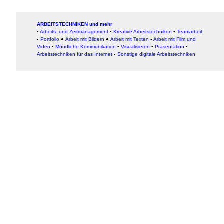
ARBEITSTECHNIKEN und mehr
▪
Arbeits- und Zeitmanagement
▪
Kreative Arbeitstechniken
▪
Teamarbeit
▪
Portfolio
●
Arbeit mit Bildern
●
Arbeit
mit Texten
▪
Arbeit mit Film und
Video
▪
Mündliche Kommunikation
▪
Visualisieren
▪
Präsentation
▪
Arbeitstechniken für das Internet
▪
Sonstige digitale Arbeitstechniken