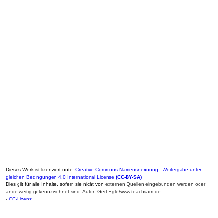
Dieses Werk ist lizenziert unter
Creative Commons Namensnennung - Weitergabe unter
gleichen Bedingungen 4.0 International License
(CC-BY-SA)
Dies gilt für alle Inhalte, sofern sie nicht von
externen Quellen eingebunden werden oder
anderweitig gekennzeichnet sind. Autor: Gert Egle/www.teachsam.de
-
CC-Lizenz