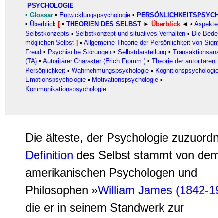
PSYCHOLOGIE
▪
Glossar
▪
Entwicklungspsychologie
▪
PERSÖNLICHKEITSPSYC
▪
Überblick
[
▪
THEORIEN DES SELBST
►
Überblick
◄ •
Aspekte
Selbstkonzepts
▪
Selbstkonzept und situatives Verhalten
▪
Die Bede
möglichen Selbst
]
▪
Allgemeine Theorie der Persönlichkeit von Sig
Freud
▪
Psychische Störungen
▪
Selbstdarstellung
▪
Transaktionsan
(TA)
▪
Autoritärer Charakter (Erich Fromm )
▪
Theorie der autoritären
Persönlichkeit
▪
Wahrnehmungspsychologie
▪
Kognitionspsychologi
Emotionspsychologie
▪
Motivationspsychologie
▪
Kommunikationspsychologie
Die älteste, der Psychologie zuzuord
Definition
des Selbst stammt von de
amerikanischen Psychologen und
Philosophen »
William James (1842-1
die er in seinem Standwerk zur