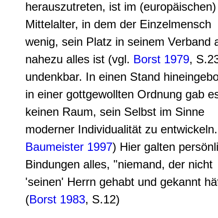
herauszutreten, ist im (europäischen)
Mittelalter, in dem der Einzelmensch
wenig, sein Platz in seinem Verband 
nahezu alles ist (vgl.
Borst 1979
, S.2
undenkbar. In einen Stand hineingeb
in einer gottgewollten Ordnung gab e
keinen Raum, sein Selbst im Sinne
moderner Individualität zu entwickeln.
Baumeister 1997
) Hier galten persönl
Bindungen alles, "niemand, der nicht
'seinen' Herrn gehabt und gekannt hät
(
Borst 1983
, S.12)