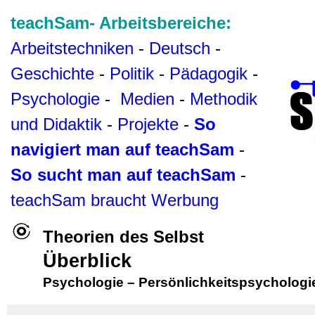
teachSam- Arbeitsbereiche:
Arbeitstechniken
-
Deutsch
-
Geschichte
-
Politik
-
Pädagogik
-
Psychologie
-
Medien
-
Methodik
und Didaktik
-
Projekte
-
So
navigiert man auf teachSam
-
So sucht man auf teachSam
-
teachSam braucht Werbung
Theorien des Selbst
Überblick
Psychologie
–
Persönlichkeitspsychologi