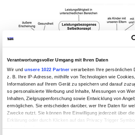
Verantwortungsvoller Umgang mit Ihren Daten
Wir und
unsere 1022 Partner
verarbeiten Ihre persönlichen 
z. B. Ihre IP-Adresse, mithilfe von Technologien wie Cookies
Informationen auf Ihrem Gerät zu speichern und darauf zuzu
so personalisierte Werbung und Inhalte, Messungen von We
Inhalten, Zielgruppenforschung sowie Entwicklung von Ange
ermöglichen. Sie entscheiden darüber, wer Ihre Daten für we
Zwecke nutzt. Sie können Ihre Einwilligung jederzeit über di
Für
größere (740px)
und
große Ansicht (1200px)
bitte an*klicken*tippen"
Erklärung oder durch Klicken auf das Privacy Trigger Symbo
oder widerrufen