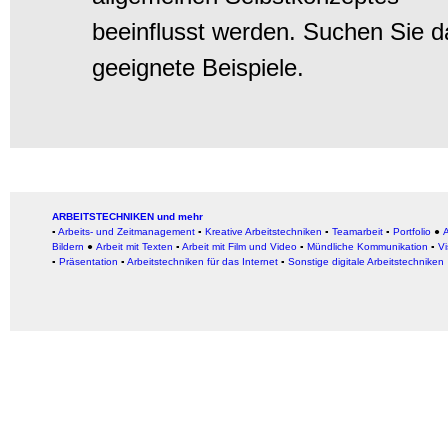
beeinflusst werden. Suchen Sie d
geeignete Beispiele.
ARBEITSTECHNIKEN und mehr
▪
Arbeits- und Zeitmanagement
▪
Kreative Arbeitstechniken
▪
Teamarbeit
▪
Portfolio
●
A
Bildern
●
Arbeit
mit Texten
▪
Arbeit mit Film und Video
▪
Mündliche Kommunikation
▪
Vi
▪
Präsentation
▪
Arbeitstechniken für das Internet
▪
Sonstige digitale Arbeitstechniken