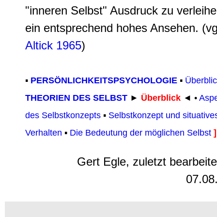
"inneren Selbst" Ausdruck zu verleihe
ein entsprechend hohes Ansehen. (vg
Altick 1965
)
▪
PERSÖNLICHKEITSPSYCHOLOGIE
▪
Überbli
THEORIEN DES SELBST
►
Überblick
◄ •
Aspe
des Selbstkonzepts
▪
Selbstkonzept und situative
Verhalten
▪
Die Bedeutung der möglichen Selbst
]
Gert Egle, zuletzt bearbeit
07.08