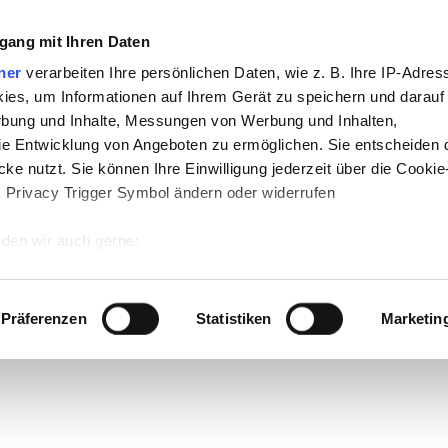
gang mit Ihren Daten
ner
verarbeiten Ihre persönlichen Daten, wie z. B. Ihre IP-Adress
ies, um Informationen auf Ihrem Gerät zu speichern und darauf
rbung und Inhalte, Messungen von Werbung und Inhalten,
e Entwicklung von Angeboten zu ermöglichen. Sie entscheiden 
ke nutzt. Sie können Ihre Einwilligung jederzeit über die Cookie
s Privacy Trigger Symbol ändern oder widerrufen
den wir auch gerne:
 Ihre geografische Lage erfassen, welche bis auf einige Meter g
tives Scannen nach bestimmten Merkmalen (Fingerprinting) identi
Präferenzen
Statistiken
Marketin
 wie Ihre persönlichen Daten verarbeitet werden, und legen Sie 
 Einzelheiten
fest.
 Inhalte und Anzeigen zu personalisieren, Funktionen für sozia
e Zugriffe auf unsere Website zu analysieren. Außerdem geben w