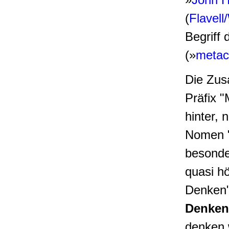
(
Flavel
Begriff 
(»
metac
Die Zus
Präfix "
hinter,
Nomen "
besonde
quasi h
Denken"
Denken
denken 