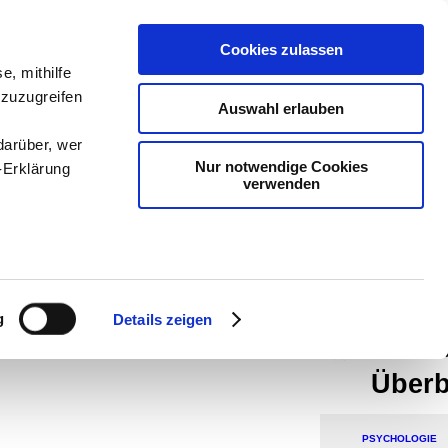
teachSam- 
Cookies zulassen
e, mithilfe
Arbeitstech
 zuzugreifen
Auswahl erlauben
Geschichte
darüber, wer
Psychologi
Nur notwendige Cookies
-Erklärung
verwenden
und Didakt
navigiert 
sucht man
enau sein
teachSam 
fizieren
g
Details zeigen
Ihre
Metako
Überb
le Medien
ir
PSYCHOLOGIE