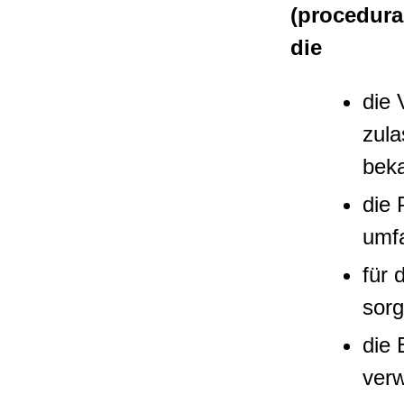
(
procedura
die
die 
zula
beka
die 
umf
für 
sorg
die 
ver