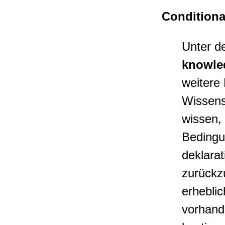
Condition
Unter d
knowle
weitere
Wissens
wissen,
Bedingu
deklara
zurückzu
erhebli
vorhand