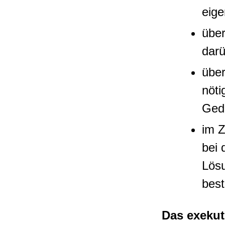
eig
über
darü
über
nöti
Gedä
im Z
bei 
Lösu
bes
Das
exekut