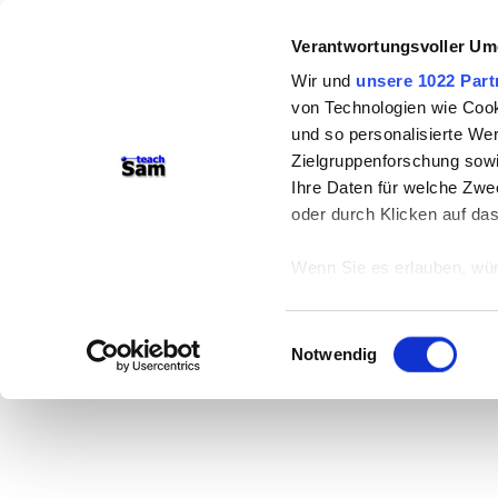
Verantwortungsvoller Um
Wir und
unsere 1022 Part
von Technologien wie Cook
und so personalisierte We
Zielgruppenforschung sowi
Ihre Daten für welche Zwec
oder durch Klicken auf da
Wenn Sie es erlauben, wür
Informationen über
können
Einwilligungsauswahl
Ihr Gerät durch ak
Notwendig
Erfahren Sie mehr darüber,
Präferenzen im
Abschnitt
Wir verwenden Cookies, um
anbieten zu können und di