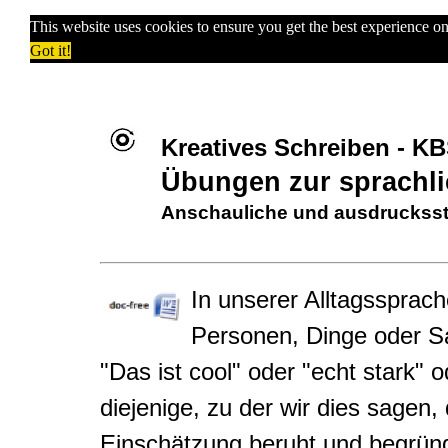
This website uses cookies to ensure you get the best experience o
Got it!
Kreatives Schreiben - 
Übungen zur sprachli
Anschauliche und ausdrucksst
In unserer Alltagssprac
Personen, Dinge oder Sa
"Das ist cool" oder "echt stark"
diejenige, zu der wir dies sagen, 
Einschätzung beruht und begrün