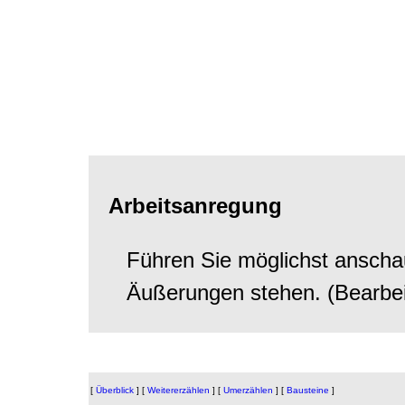
Arbeitsanregung
Führen Sie möglichst anschau
Äußerungen stehen. (Bearbei
[
Überblick
]
[
Weitererzählen
]
[
Umerzählen
]
[
Bausteine
]