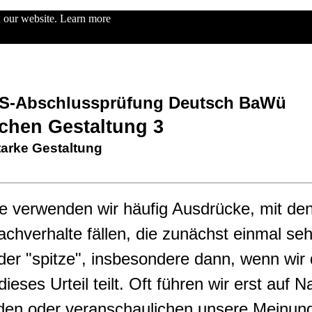
n our website.
Learn more
KBS-Abschlussprüfung Deutsch BaWü
chen Gestaltung 3
arke Gestaltung
he verwenden wir häufig Ausdrücke, mit den
chverhalte fällen, die zunächst einmal seh
 oder "spitze", insbesondere dann, wenn wi
dieses Urteil teilt. Oft führen wir erst auf
den oder veranschaulichen unsere Meinun