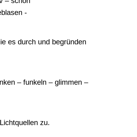
iv – schön
eblasen -
 Sie es durch und begründen
linken – funkeln – glimmen –
ichtquellen zu.