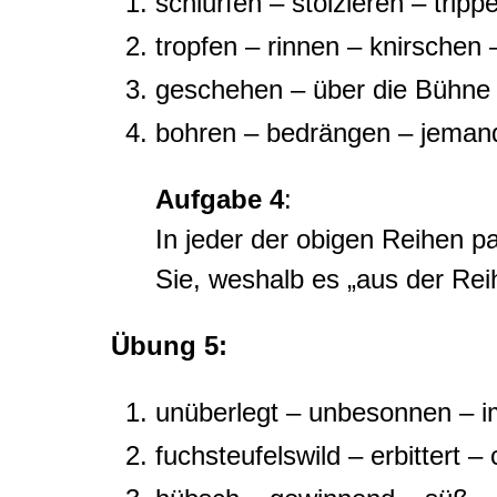
schlurfen – stolzieren – tri
tropfen – rinnen – knirschen 
geschehen – über die Bühne g
bohren – bedrängen – jemand
Aufgabe 4
:
In jeder der obigen Reihen p
Sie, weshalb es „aus der Reihe
Übung 5:
unüberlegt – unbesonnen – im
fuchsteufelswild – erbittert 