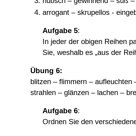
hübsch – gewinnend – süß – he
arrogant – skrupellos - einge
Aufgabe 5
:
In jeder der obigen Reihen p
Sie, weshalb es „aus der Reihe
Übung 6:
blitzen – flimmern – aufleuchten 
strahlen – glänzen – lachen – br
Aufgabe 6
:
Ordnen Sie den verschiedene