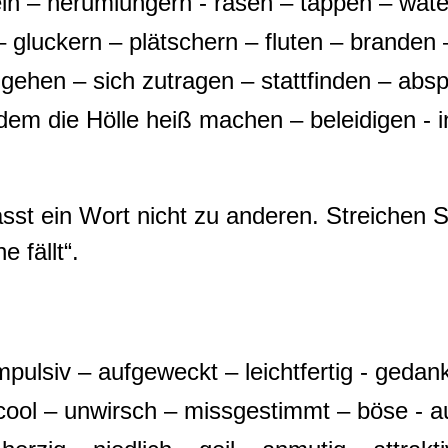
ppeln – herumlungern - rasen – tappen – wa
– gluckern – plätschern – fluten – branden –
ehen – sich zutragen – stattfinden – absp
em die Hölle heiß machen – beleidigen - i
asst ein Wort nicht zu anderen. Streichen
 fällt“.
pulsiv – aufgeweckt – leichtfertig - gedan
– cool – unwirsch – missgestimmt – böse - 