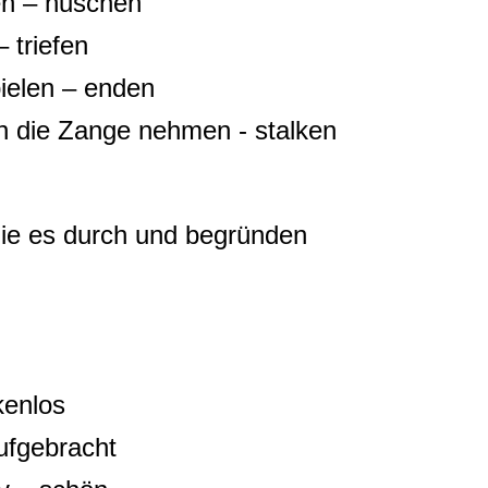
ten – huschen
 triefen
ielen – enden
n die Zange nehmen - stalken
 Sie es durch und begründen
kenlos
aufgebracht