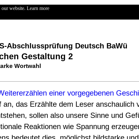
n our website.
Learn more
KBS-Abschlussprüfung Deutsch BaWü
chen Gestaltung 2
arke Wortwahl
Weitererzählen einer vorgegebenen Geschi
 an, das Erzählte dem Leser anschaulich 
ntstehen, sollen also unsere Sinne und Gef
otionale Reaktionen wie Spannung erzeuge
ns bedeutet dies, möglichst bildstarke un