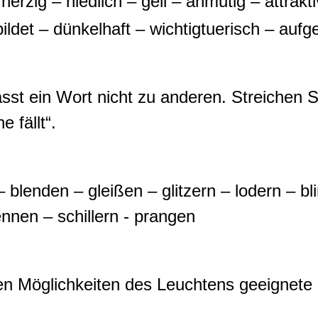
rzig – niedlich – geil – anmutig – attrakt
bildet – dünkelhaft – wichtigtuerisch – aufg
asst ein Wort nicht zu anderen. Streichen
 fällt“.
– blenden – gleißen – glitzern – lodern – b
ennen – schillern - prangen
n Möglichkeiten des Leuchtens geeignete L