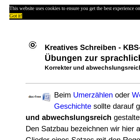
This website uses cookies to ensure you get the best experience o
Got it!
Kreatives Schreiben - KB
Übungen zur sprachlic
Korrekter und abwechslungsreic
Beim
Umerzählen
oder
We
Geschichte
sollte darauf 
und abwechslungsreich
gestalte
Den Satzbau bezeichnen wir hier a
Glieder eines Satzes mit den Rege