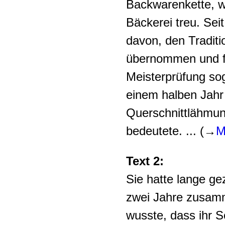
Backwarenkette, w
Bäckerei treu. Sei
davon, den Tradit
übernommen und for
Meisterprüfung so
einem halben Jahr
Querschnittlähmung
bedeutete. ... (→
M
Text 2:
Sie hatte lange ge
zwei Jahre zusam
wusste, dass ihr 