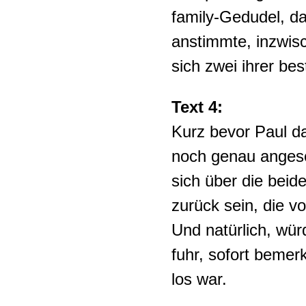
family-Gedudel, d
anstimmte, inzwisc
sich zwei ihrer b
Text 4:
Kurz bevor Paul da
noch genau angesch
sich über die beid
zurück sein, die 
Und natürlich, wür
fuhr, sofort bemer
los war.