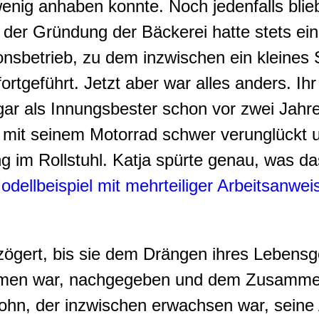
enig anhaben konnte. Noch jedenfalls blie
t der Gründung der Bäckerei hatte stets ei
ionsbetrieb, zu dem inzwischen ein kleine
tgeführt. Jetzt aber war alles anders. Ihr 
gar als Innungsbester schon vor zwei Jahr
 mit seinem Motorrad schwer verunglückt u
 im Rollstuhl. Katja spürte genau, was das
odellbeispiel mit mehrteiliger Arbeitsanwe
zögert, bis sie dem Drängen ihres Lebensge
men war, nachgegeben und dem Zusammenz
Sohn, der inzwischen erwachsen war, sein