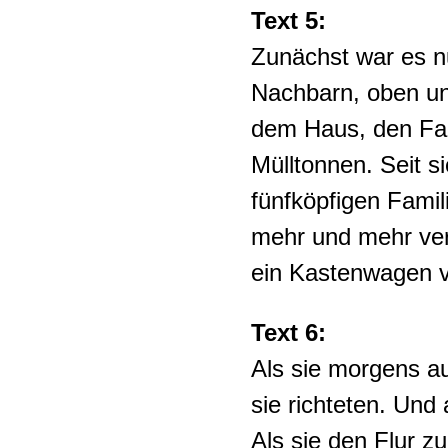
Text 5:
Zunächst war es n
Nachbarn, oben un
dem Haus, den Fah
Mülltonnen. Seit s
fünfköpfigen Fami
mehr und mehr ver
ein Kastenwagen vo
Text 6:
Als sie morgens au
sie richteten. Un
Als sie den Flur z