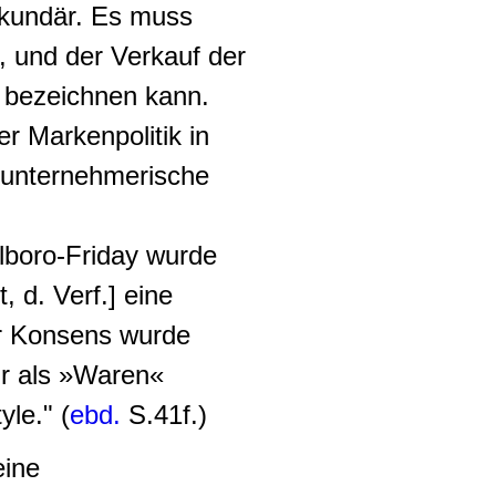
ekundär. Es muss
, und der Verkauf der
l bezeichnen kann.
r Markenpolitik in
m unternehmerische
rlboro-Friday wurde
 d. Verf.] eine
er Konsens wurde
hr als »Waren«
yle." (
ebd.
S.41f.)
eine