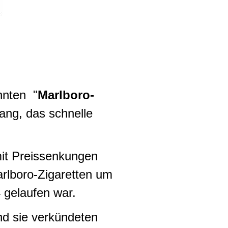
nnten "
Marlboro-
lang, das schnelle
mit Preissenkungen
rlboro-Zigaretten um
 gelaufen war.
nd sie verkündeten