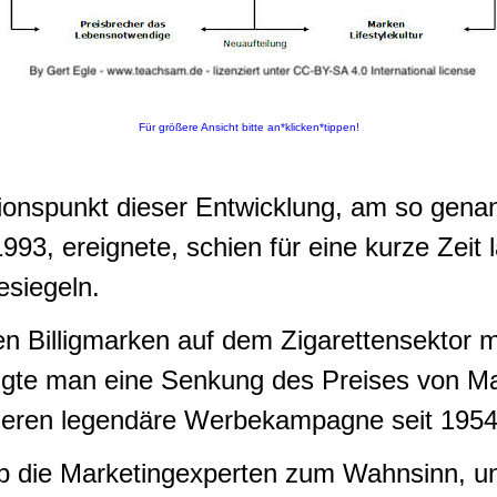
Für größere Ansicht bitte an*klicken*tippen!
ionspunkt dieser Entwicklung, am so gena
1993, ereignete, schien für eine kurze Zeit 
esiegeln.
den Billigmarken auf dem Zigarettensektor 
igte man eine Senkung des Preises von Ma
deren legendäre Werbekampagne seit 1954
eb die Marketingexperten zum Wahnsinn, u