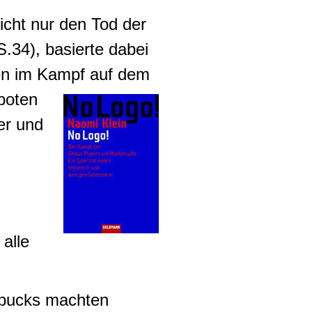
cht nur den Tod der
.34), basierte dabei
ten im Kampf auf dem
boten
er und
alle
arbucks machten