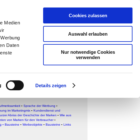
Cookies zulassen
ologie
-
le Medien
ir
teachSam
Auswahl erlauben
, Werbung
ren Daten
Nur notwendige Cookies
ienste
verwenden
g
Details zeigen
ufmerksamkeit
▪
Sprache der Werbung
▪
ung im Marketingmix
▪
Kundendienst und
urzer Abriss der Geschichte der Marken
▪
Wie aus
tion von Marken für den Verbraucher
▪
g
▪
Bausteine
▪
Werbeobjekte
▪
Bausteine
▪
Links