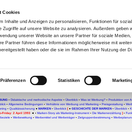
che:
t Cookies
h
-
Geschichte
-
Politik
-
Pädagogik
-
Psych
 Inhalte und Anzeigen zu personalisieren, Funktionen für sozia
e Zugriffe auf unsere Website zu analysieren. Außerdem geben w
daktik
-
Projekte
-
So navigiert man auf 
rwendung unserer Website an unsere Partner für soziale Medien
chSam
-
teachSam braucht Werbung
re Partner führen diese Informationen möglicherweise mit weite
ereitgestellt haben oder die sie im Rahmen Ihrer Nutzung der D
ken
arlboro-Friday am
2. April 1993
rgabe
–
Kontinuierliche Sachtexte analysieren
Präferenzen
Statistiken
Marketin
BUNG
▪
Didaktische und methodische Aspekte
▪
Überblick
▪
Was ist Werbung?
▪
Produktion von A
blick
▪
Allgemeine Bedingungen
▪
Verhältnis von Werbung und Marketing
▪
Preisgestaltung
▪
Werb
keting
▪
Qualitätssicherung
●
MARKEN
▪
Überblick
[
●
GESCHICHTE DER MARKEN
▪
Überblick
▪
K
-Friday: 2 April 1993
◄ ▪
Marken-Story als Marketing-Instrument
▪
Die Markenerzählung
]
▪
Funk
beziele
▪
Werbewirkung
▪
Werbemittel und Werbeträger
▪
Zielgruppenbestimmung
▪
Werbeplanun