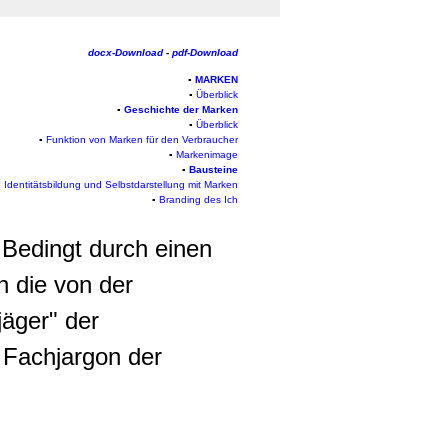
docx-Download
-
pdf-Download
▪
MARKEN
▪
Überblick
▪
Geschichte der Marken
▪
Überblick
▪
Funktion von Marken für den Verbraucher
▪
Markenimage
▪
Bausteine
 Identitätsbildung und Selbstdarstellung mit Marken
▪
Branding des Ich
 Bedingt durch einen
 die von der
äger" der
 Fachjargon der