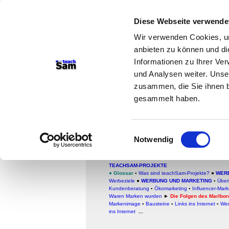
teachSam- Arbeitsberei
Diese Webseite verwende
Arbeitstechniken
-
Deutsc
Wir verwenden Cookies, um
anbieten zu können und di
Medien
-
Methodik und Di
Informationen zu Ihrer Ve
-
So sucht man auf tea
und Analysen weiter. Unse
zusammen, die Sie ihnen b
gesammelt haben.
Geschichte der Mar
Die Folgen des M
Einwilligungsauswahl
Strukturierte Textwiede
Notwendig
TEACHSAM-PROJEKTE
●
Glossar
▪
Was sind teachSam-Projekte?
●
WER
Werbeziele
●
WERBUNG UND MARKETING
▪
Über
Kundenberatung
▪
Ökomarketing
▪
Influencer-Mar
Waren Marken wurden
►
Die Folgen des Marlboro
Markenimage
▪
Bausteine
▪
Links ins Internet
▪
Wer
ins Internet
...