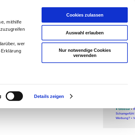
teachSam
Cookies zulassen
Arbeitste
e, mithilfe
 zuzugreifen
Pädagogi
Auswahl erlauben
-
Projekt
darüber, wer
Nur notwendige Cookies
-Erklärung
man auf
verwenden
Baus
Ans
enau sein
Analy
fizieren
g
Details zeigen
Ihre
TEACHSAM-
●
Glossar
▪
W
Schamgefühl
Werbung?
▪
V
le Medien
ir