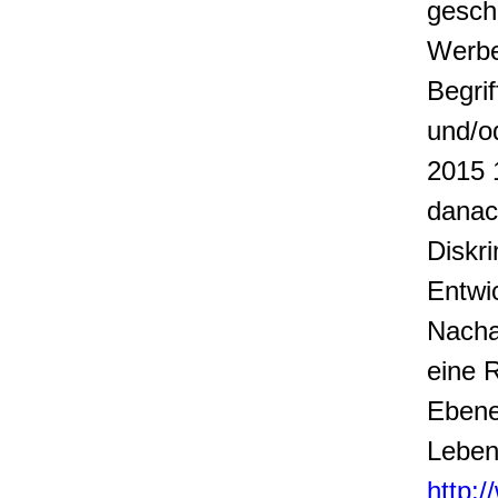
gesch
Werbe
Begri
und/o
2015 
danac
Diskr
Entwi
Nacha
eine 
Ebene
Lebens
http: