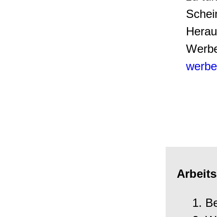
Schei
Herau
Werbe
werbe
Arbeit
Be