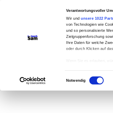
Verantwortungsvoller Um
Wir und
unsere 1022 Part
von Technologien wie Cook
und so personalisierte We
Zielgruppenforschung sowi
Ihre Daten für welche Zwec
oder durch Klicken auf da
Wenn Sie es erlauben, wür
Informationen über
können
Einwilligungsauswahl
Ihr Gerät durch ak
Notwendig
Erfahren Sie mehr darüber,
Präferenzen im
Abschnitt
Wir verwenden Cookies, um
anbieten zu können und di