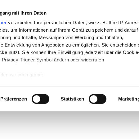
gang mit Ihren Daten
ner
verarbeiten Ihre persönlichen Daten, wie z. B. Ihre IP-Adress
ies, um Informationen auf Ihrem Gerät zu speichern und darauf
rbung und Inhalte, Messungen von Werbung und Inhalten,
e Entwicklung von Angeboten zu ermöglichen. Sie entscheiden 
ke nutzt. Sie können Ihre Einwilligung jederzeit über die Cookie
s Privacy Trigger Symbol ändern oder widerrufen
den wir auch gerne:
 Ihre geografische Lage erfassen, welche bis auf einige Meter g
tives Scannen nach bestimmten Merkmalen (Fingerprinting) identi
Präferenzen
Statistiken
Marketin
 wie Ihre persönlichen Daten verarbeitet werden, und legen Sie 
 Einzelheiten
fest.
 Inhalte und Anzeigen zu personalisieren, Funktionen für sozia
e Zugriffe auf unsere Website zu analysieren. Außerdem geben w