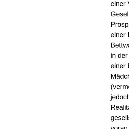
einer
Gesell
Prosp
einer
Bettw
in de
einer
Mädch
(verme
jedoch
Reali
gesel
voranz