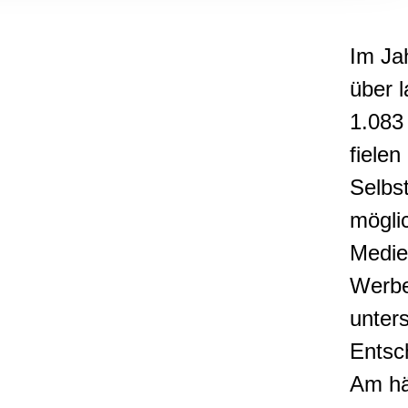
, Werbung
ren Daten
Im Ja
ienste
über 
1.083
fielen
Selbst
mögli
Medie
Werbe
unters
Entsc
Am hä