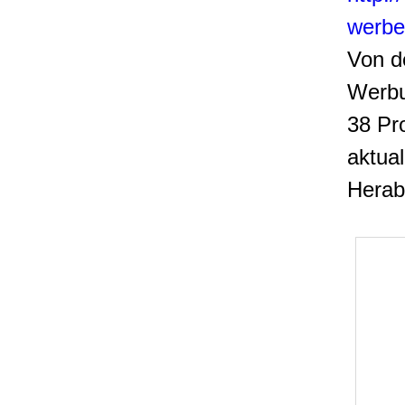
werbe
Von d
Werbu
38 Pr
aktua
Herab