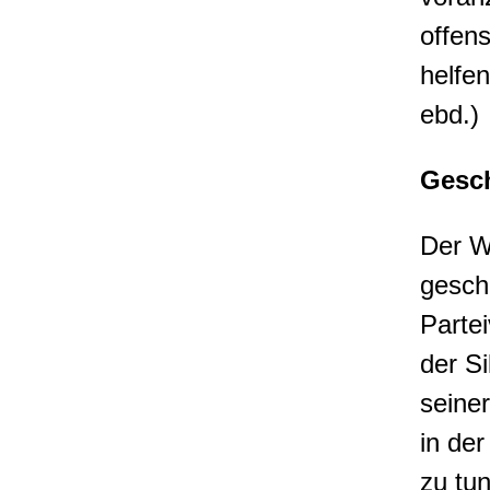
offens
helfe
ebd.)
Gesch
Der W
gesch
Parte
der S
seiner
in de
zu tu