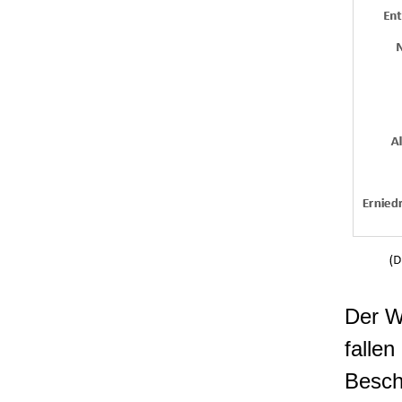
Der We
falle
Besch