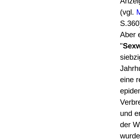
Anzei
(vgl.
S.360
Aber e
"
Sexw
siebzi
Jahrh
eine r
epide
Verbre
und er
der W
wurde