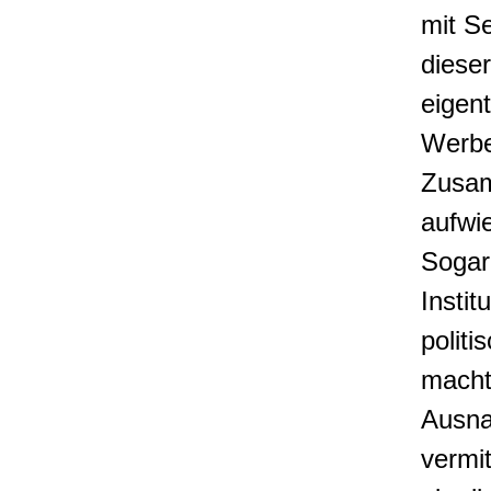
mit S
dieser
eigent
Werbe
Zusa
aufwie
Sogar 
Instit
politi
macht
Ausna
vermit