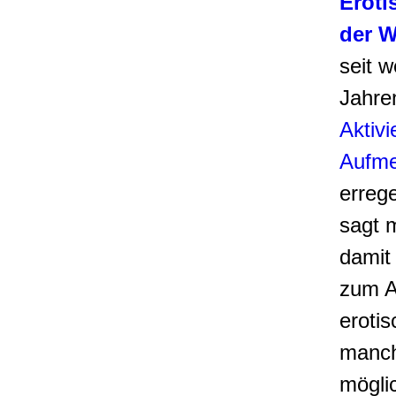
Eroti
der 
seit w
J
ahre
Aktiv
Aufme
errege
sagt 
damit
zum A
erotis
manch
mögli