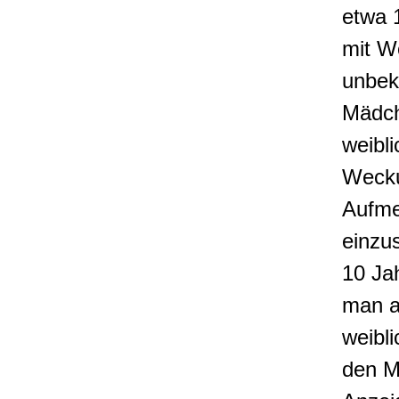
etwa 
mit W
unbek
Mädc
weibli
Weck
Aufme
einzu
10 Ja
man a
weibli
den M