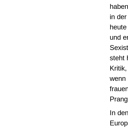
haben
in de
heute
und e
Sexis
steht 
Kritik
wenn 
frauen
Prange
In de
Europ