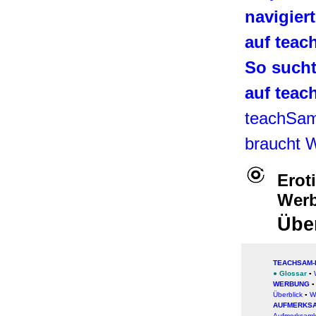
navigier
auf tea
So such
auf tea
teachSa
braucht 
Erot
Wer
Übe
TEACHSAM-
●
Glossar
▪
WERBUNG
Überblick
▪
W
AUFMERKSA
Aufmerksamk