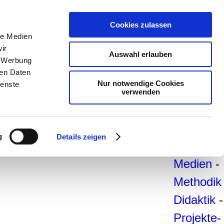
teachSa
Cookies zulassen
Arbeitsb
le Medien
ir
Arbeitste
Auswahl erlauben
, Werbung
-
Deutsc
ren Daten
Nur notwendige Cookies
ienste
Geschich
verwenden
Politik
-
Pädagogi
g
Details zeigen
Psycholo
Medien
-
Methodik
Didaktik
-
Projekte