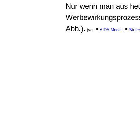
Nur wenn man aus heu
Werbewirkungsprozess a
Abb.).
▪
▪
(vgl.
AIDA-Modell
,
Stufe