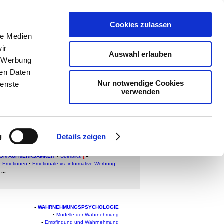
Cookies zulassen
le Medien
ologie
-
ir
Auswahl erlauben
teachSam
-
, Werbung
ren Daten
Nur notwendige Cookies
ienste
verwenden
g
Details zeigen
VON AUFMERKSAMKEIT
▪
Überblick
[
●
▪
Emotionen
▪
Emotionale vs. informative Werbung
...
▪
WAHRNEHMUNGSPSYCHOLOGIE
▪
Modelle der Wahrnehmung
▪
Empfindung und Wahrnehmung