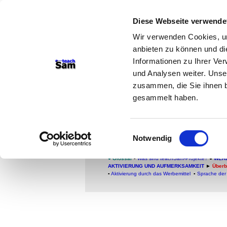
Diese Webseite verwende
teachSam- Arbeitsberei
Wir verwenden Cookies, um
Arbeitstechniken
-
Deutsc
anbieten zu können und di
Medien
-
Methodik und Di
Informationen zu Ihrer Ve
und Analysen weiter. Unse
So sucht man auf teac
zusammen, die Sie ihnen b
gesammelt haben.
Aktivierung und Au
Überblick
Einwilligungsauswahl
Notwendig
TEACHSAM-PROJEKTE
●
Glossar
▪
Was sind teachSam-Projekte?
●
WER
AKTIVIERUNG UND AUFMERKSAMKEIT
►
Überb
▪
Aktivierung durch das Werbemittel
▪
Sprache de