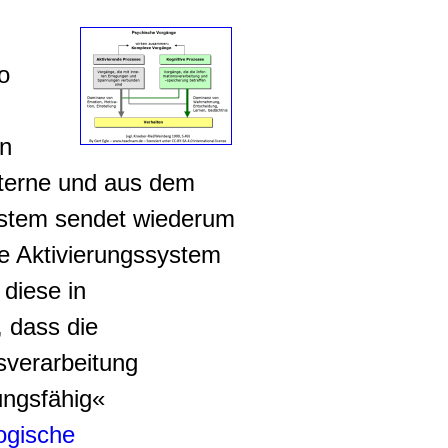
o
in
externe und aus dem
ystem sendet wiederum
re Aktivierungssystem
 diese in
, dass die
sverarbeitung
ungsfähig«
ogische