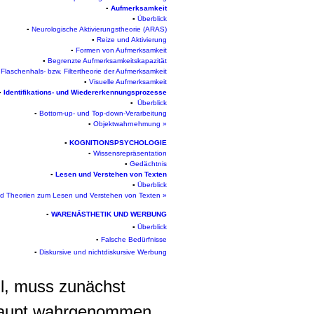
▪
Aufmerksamkeit
▪
Überblick
▪
Neurologische Aktivierungstheorie (ARAS)
▪
Reize und Aktivierung
▪
Formen von Aufmerksamkeit
▪
Begrenzte Aufmerksamkeitskapazität
▪
Flaschenhals- bzw. Filtertheorie der Aufmerksamkeit
▪
Visuelle Aufmerksamkeit
▪
Identifikations- und Wiedererkennungsprozesse
▪
Überblick
▪
Bottom-up- und Top-down-Verarbeitung
▪
Objektwahrnehmung »
▪
KOGNITIONSPSYCHOLOGIE
▪
Wissensrepräsentation
▪
Gedächtnis
▪
Lesen und Verstehen von Texten
▪
Überblick
nd Theorien zum Lesen und Verstehen von Texten »
▪
WARENÄSTHETIK UND WERBUNG
▪
Überblick
▪
Falsche Bedürfnisse
▪
Diskursive und nichtdiskursive Werbung
oll, muss zunächst
rhaupt wahrgenommen