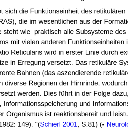
t sich die
Funktionseinheit des retikulären
(RAS)
, die im wesentlichen aus der Formati
ie steht wie praktisch alle Subsysteme des
ms mit vielen anderen Funktionseinheiten 
io Reticularis wird in erster Linie durch 
e in Erregung versetzt. Das retikuläre S
erente Bahnen (das
aszendierende retikulä
n diverse Regionen der Hirnrinde, wodurch
rsetzt werden. Dies führt in der Folge dazu
 Informationsspeicherung und Information
er Organismus ist reaktionsbereit und leist
982: 149). "(
Schierl 2001
, S.81) (▪
Neurol