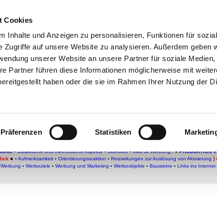
t Cookies
che:
 Inhalte und Anzeigen zu personalisieren, Funktionen für sozia
h
-
Geschichte
-
Politik
-
Pädagogik
-
Psych
e Zugriffe auf unsere Website zu analysieren. Außerdem geben w
daktik
-
Projekte
-
So navigiert man auf 
rwendung unserer Website an unsere Partner für soziale Medien
re Partner führen diese Informationen möglicherweise mit weite
hSam
-
teachSam braucht Werbung
ereitgestellt haben oder die sie im Rahmen Ihrer Nutzung der D
fmerksamkeit
Präferenzen
Statistiken
Marketin
BUNG
▪
Didaktische und methodische Aspekte
▪
Überblick
▪
Was ist Werbung?
●
PRODUKTION 
lick
◄
▪
Aufmerksamkeit
▪
Orientierungsreaktion
▪
Reizwirkungen zur Auslösung von Aktivierung
]
r Werbung
▪
Werbeziele
▪
Werbung und Marketing
▪
Werbeobjekte
▪
Bausteine
▪
Links ins Internet