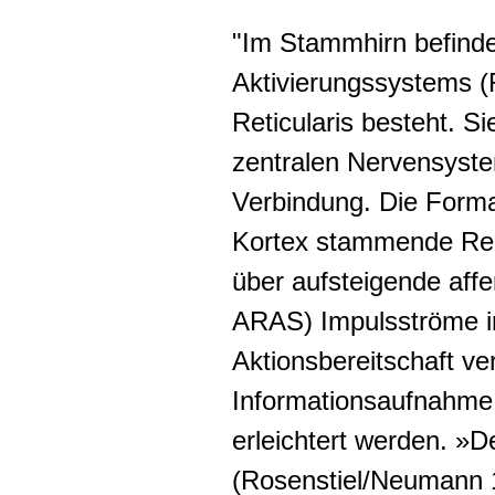
"Im Stammhirn befinde
Aktivierungssystems 
Reticularis besteht. S
zentralen Nervensyste
Verbindung. Die Format
Kortex stammende Reiz
über aufsteigende aff
ARAS
) Impulsströme i
Aktionsbereitschaft ve
Informationsaufnahme,
erleichtert werden. »D
(Rosenstiel/Neumann 1