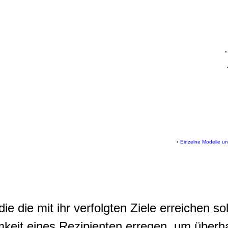
▪
Einzelne Modelle u
ie die mit ihr verfolgten Ziele erreichen s
mkeit eines Rezipienten erregen, um übe