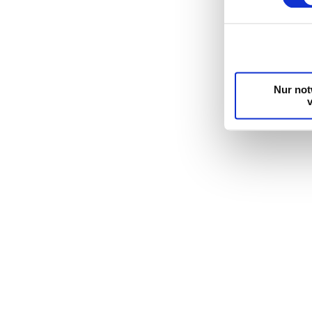
Wir verwenden C
die Zugriffe au
unsere Partner 
möglicherweise 
Dienste gesamm
Nur no