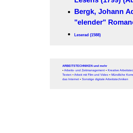
Bergk, Johann A
"elender" Roman
Leserad (1588)
ARBEITSTECHNIKEN und mehr
▪
Arbeits- und Zeitmanagement
▪
Kreative Arbeitste
Texten
▪
Arbeit mit Film und Video
▪
Mündliche Kom
das Internet
▪
Sonstige digitale Arbeitstechniken