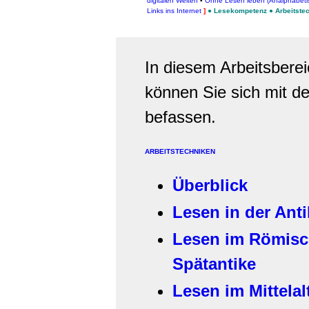
digitalen Welten
▪
Ohne Lesen leben (Analphabeti
Links ins Internet
]
●
Lesekompetenz
●
Arbeitste
In diesem Arbeitsbere
können Sie sich mit d
befassen.
ARBEITSTECHNIKEN
Überblick
Lesen in der Ant
Lesen im Römisc
Spätantike
Lesen im Mittelal