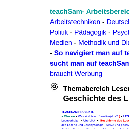
teachSam- Arbeitsberei
Arbeitstechniken
-
Deutsc
Politik
-
Pädagogik
-
Psyc
Medien
-
Methodik und Di
-
So navigiert man auf 
sucht man auf teachSa
braucht Werbung
Themabereich Lese
Geschichte des 
TEACHSAM-PROJEKTE
●
Glossar
▪
Was sind teachSam-Projekte?
[
●
LE
Leseverhalten
▪
Überblick
►
Geschichte des Les
des Lesens und Lesertypologie
▪
Aktive und passi