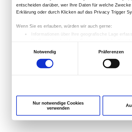
entscheiden darüber, wer Ihre Daten für welche Zwecke n
Erklärung oder durch Klicken auf das Privacy Trigger S
Wenn Sie es erlauben, würden wir auch gerne:
Informationen über Ihre geografische Lage erfas
Ihr Gerät durch aktives Scannen nach bestimmten
Einwilligungsauswahl
Erfahren Sie mehr darüber, wie Ihre persönlichen Daten
Notwendig
Präferenzen
Einzelheiten
fest.
Wir verwenden Cookies, um Inhalte und Anzeigen zu per
die Zugriffe auf unsere Website zu analysieren. Außer
unsere Partner für soziale Medien, Werbung und Analyse
möglicherweise mit weiteren Daten zusammen, die Sie ih
Dienste gesammelt haben.
Nur notwendige Cookies
Au
verwenden