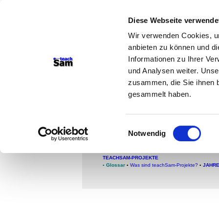
Diese Webseite verwende
teachSam- Arbeitsberei
Wir verwenden Cookies, um
Arbeitstechniken
-
Deutsc
anbieten zu können und di
Medien
-
Methodik und Di
Informationen zu Ihrer Ve
und Analysen weiter. Unse
-
So sucht man auf tea
zusammen, die Sie ihnen b
gesammelt haben.
Infografikauswahl 
Nachhaltig Weihn
Einwilligungsauswahl
Ein Sachbild analysieren
Notwendig
TEACHSAM-PROJEKTE
▪
Glossar
▪
Was sind teachSam-Projekte?
▪
JAHRE