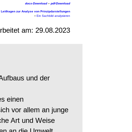
docx-Download
–
pdf-Download
▪
Leitfragen zur Analyse von Prinzipdarstellungen
▪
Ein Sachbild analysieren
arbeitet am:
29.08.2023
Aufbaus und der
es einen
ch vor allem an junge
iche Art und Weise
ten an die Umwelt