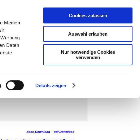
Cookies zulassen
le Medien
ologie
-
ir
Auswahl erlauben
teachSam
, Werbung
ren Daten
Nur notwendige Cookies
ienste
verwenden
g
Details zeigen
docx-Download
–
pdf-Download