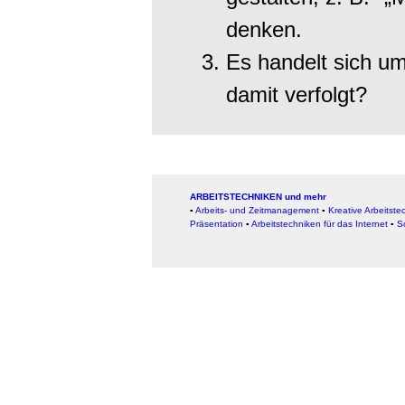
denken.
Es handelt sich u
damit verfolgt?
ARBEITSTECHNIKEN und mehr
▪
Arbeits- und Zeitmanagement
▪
Kreative Arbeitste
Präsentation
▪
Arbeitstechniken für das Internet
▪
S