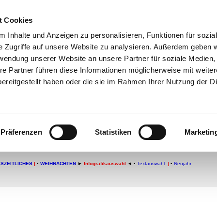
t Cookies
che:
 Inhalte und Anzeigen zu personalisieren, Funktionen für sozia
h
-
Geschichte
-
Politik
-
Pädagogik
-
Psych
e Zugriffe auf unsere Website zu analysieren. Außerdem geben w
daktik
-
Projekte
-
So navigiert man auf 
rwendung unserer Website an unsere Partner für soziale Medien
re Partner führen diese Informationen möglicherweise mit weite
chSam
-
teachSam braucht Werbung
ereitgestellt haben oder die sie im Rahmen Ihrer Nutzung der D
Weihnachten
achten feiern
Präferenzen
Statistiken
Marketin
SZEITLICHES
[
▪
WEIHNACHTEN
►
Infografikauswahl
◄ ▪
Textauswahl
]
▪
Neujahr