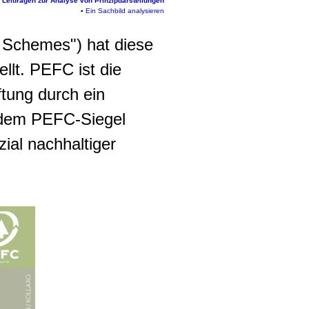
▪
Leitfragen zur Analyse von Prinzipdarstellungen
▪
Ein Sachbild analysieren
n Schemes") hat diese
llt. PEFC ist die
ftung durch ein
t dem PEFC-Siegel
ial nachhaltiger