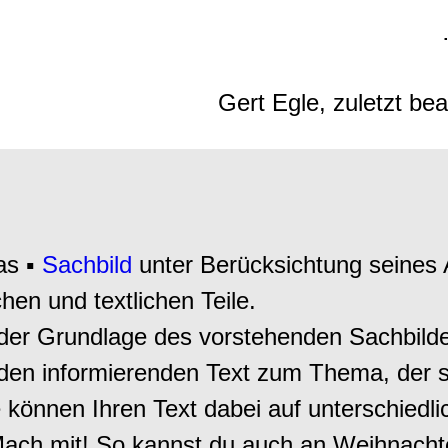
Gert Egle, zuletzt be
as ▪
Sachbild
unter Berücksichtung seines 
hen und textlichen Teile.
 der Grundlage des vorstehenden Sachbild
 informierenden Text zum Thema, der si
ie können Ihren Text dabei auf unterschiedl
"„Mach mit! So kannst du auch an Weihnach