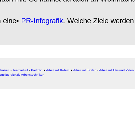
m eine▪
PR-Infografik
. Welche Ziele werden 
chniken
▪
Teamarbeit
▪
Portfolio
●
Arbeit mit Bildern
●
Arbeit
mit Texten
▪
Arbeit mit Film und Video
onstige digitale Arbeitstechniken