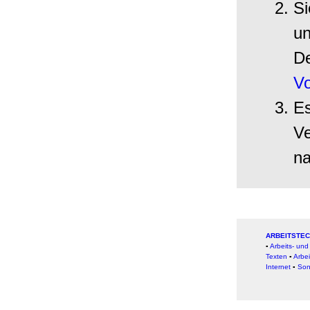
Si
un
De
V
Es
Ve
na
ARBEITSTEC
▪
Arbeits- un
Texten
▪
Arbei
Internet
▪
Son