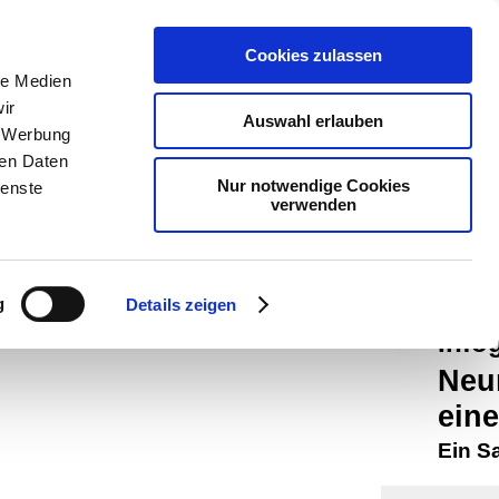
teachSam
Cookies zulassen
Arbeitste
le Medien
ir
Politik
-
P
Auswahl erlauben
, Werbung
-
Methodi
ren Daten
Nur notwendige Cookies
ienste
navigier
verwenden
man auf
Werbung
g
Details zeigen
Info
Neu
ein
Ein S