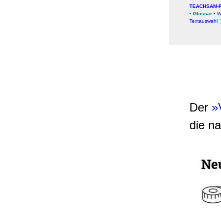
TEACHSAM-
▪
Glossar
▪
W
Textauswahl
Der
»V
die na