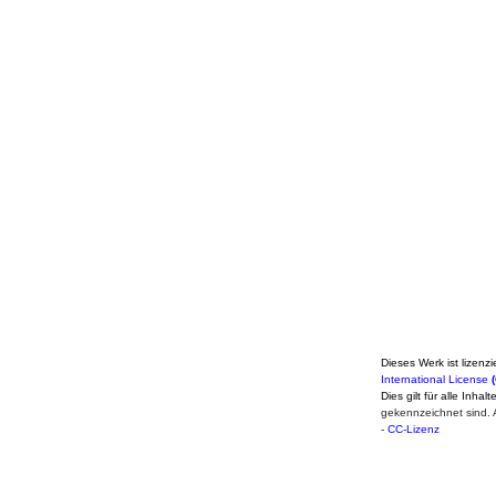
Dieses Werk ist lizenzi
International License
Dies gilt für alle Inhal
gekennzeichnet sind. 
-
CC-Lizenz