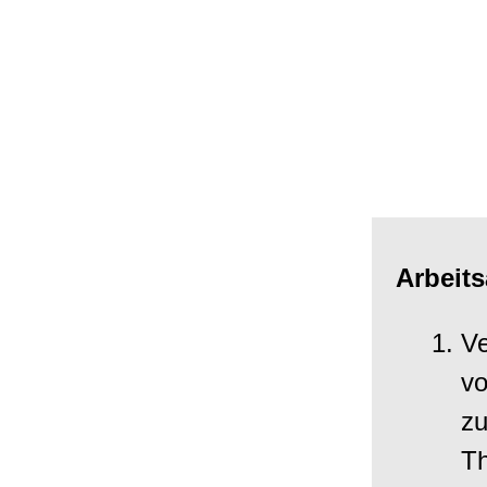
Arbeits
Ve
vo
z
T