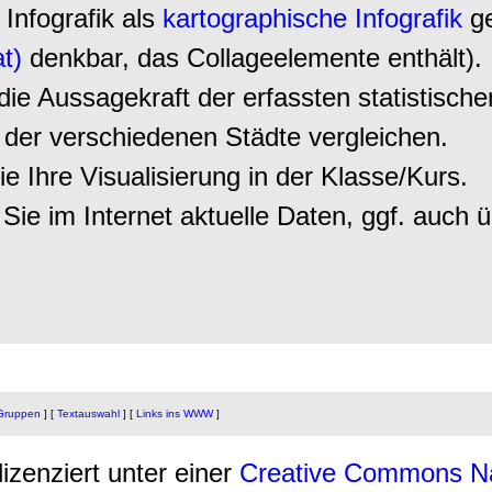
 Infografik als
kartographische Infografik
g
at)
denkbar, das Collageelemente enthält).
 die Aussagekraft der erfassten statistisch
der verschiedenen Städte vergleichen.
e Ihre Visualisierung in der Klasse/Kurs.
Sie im Internet aktuelle Daten, ggf. auch 
 Gruppen
]
[
Textauswahl
]
[
Links ins WWW
]
lizenziert unter einer
Creative Commons N