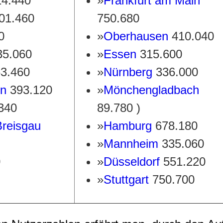
4.440
»
Frankfurt am Main
01.460
750.680
0
»
Oberhausen
410.040
35.060
»
Essen
315.600
3.460
»
Nürnberg
336.000
en
393.120
»
Mönchengladbach
340
89.780 )
Breisgau
»
Hamburg
678.180
»
Mannheim
335.060
0
»
Düsseldorf
551.220
»
Stuttgart
750.700