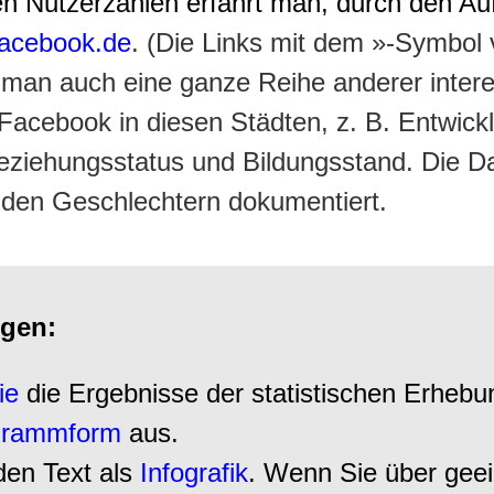
len Nutzerzahlen erfährt man, durch den A
facebook.de
. (Die Links mit dem »-Symbol 
t man auch eine ganze Reihe anderer inter
Facebook in diesen Städten, z. B. Entwick
 Beziehungsstatus und Bildungsstand. Die 
 den Geschlechtern dokumentiert.
gen:
ie
die Ergebnisse der statistischen Erhebu
grammform
aus.
den Text als
Infografik
. Wenn Sie über geei