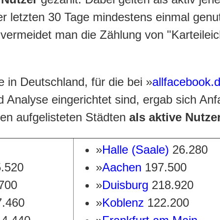
er letzten 30 Tage mindestens einmal genut
 vermeidet man die Zählung von "Karteileic
 in Deutschland, für die bei »
allfacebook.
Analyse eingerichtet sind, ergab sich Anf
en aufgelisteten Städten
als aktive Nutz
»
Halle (Saale)
26.280
5.520
»
Aachen
197.500
700
»
Duisburg
218.920
7.460
»
Koblenz
122.200