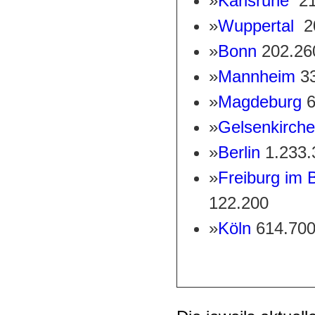
»
Karlsruhe
21
»
Wuppertal
2
»
Bonn
202.26
»
Mannheim
3
»
Magdeburg
6
»
Gelsenkirch
»
Berlin
1.233.
»
Freiburg im 
122.200
»
Köln
614.70