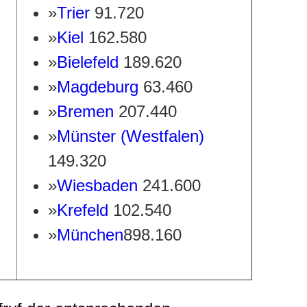
»
Trier
91.720
»
Kiel
162.580
»
Bielefeld
189.620
»
Magdeburg
63.460
»
Bremen
207.440
»
Münster (Westfalen)
149.320
»
Wiesbaden
241.600
»
Krefeld
102.540
»
München
898.160