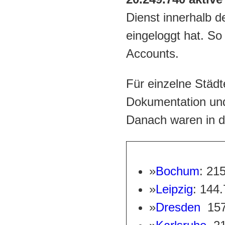
Dienst innerhalb d
eingeloggt hat. So
Accounts.
Für einzelne Städte
Dokumentation und 
Danach waren in d
»
Bochum
: 21
»
Leipzig
:
144.
»
Dresden
15