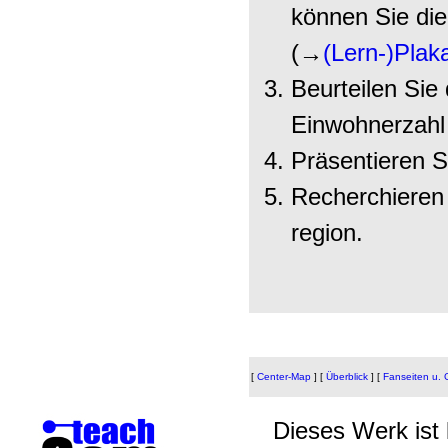
können Sie die
(→
(Lern-)Plak
Beurteilen Sie
Einwohnerzahl 
Präsentieren Si
Recherchieren 
region.
[
Center-Map
]
[
Überblick
]
[
Fanseiten u.
Dieses Werk ist 