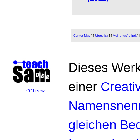
[
Center-Map
]
[
Überblick
]
[
Meinungsfreiheit
]
Dieses Werk 
einer
Creat
CC-Lizenz
Namensnennu
gleichen Be