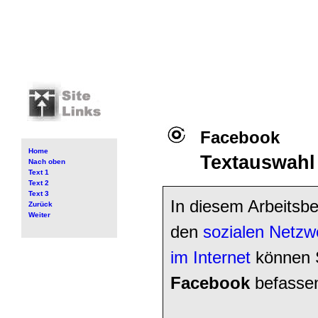
Facebook
Home
Textauswahl
Nach oben
Text 1
Text 2
Text 3
In diesem Arbeitsbe
Zurück
Weiter
den
sozialen Netzw
im Internet
können S
Facebook
befasse