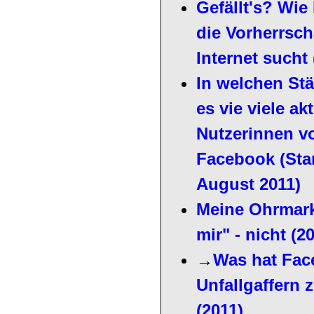
Gefällt's? Wi
die Vorherrsch
Internet such
t
In welchen Stä
es vie viele ak
Nutzerinnen v
Facebook (Sta
August 2011)
Meine Ohrmarke
mir" - nicht (2
→
Was hat Fac
Unfallgaffern 
(2011)