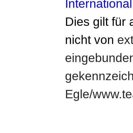
Internationa
Dies gilt für 
nicht von
ex
eingebunden
gekennzeichn
Egle/www.t