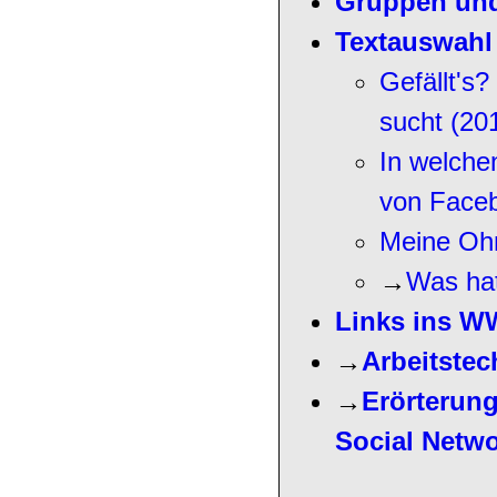
Gruppen und
Textauswahl
Gefällt's
sucht (20
In welchen
von Faceb
Meine Ohrm
→
Was hat
Links ins 
→
Arbeitstec
→
Erörterun
Social Netw