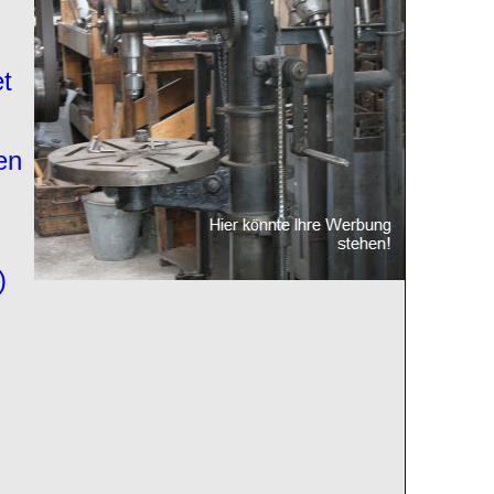
et
en
)