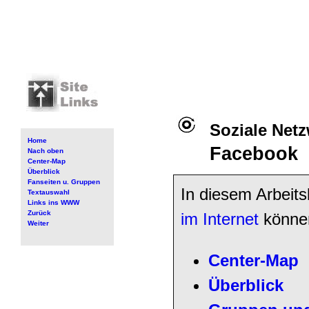
Soziale Net
Home
Facebook
Nach oben
Center-Map
Überblick
Fanseiten u. Gruppen
In diesem Arbeit
Textauswahl
Links ins WWW
Zurück
im Internet
können
Weiter
Center-Map
Überblick