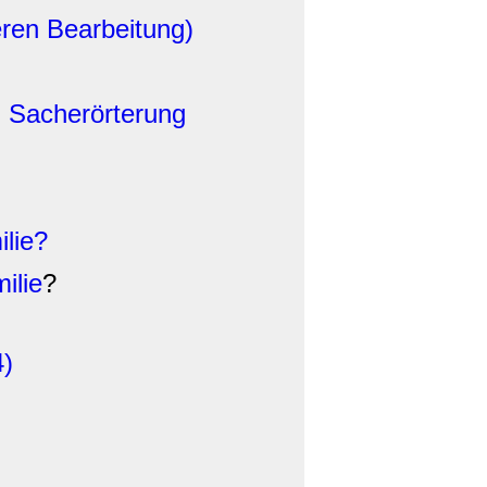
eren Bearbeitung)
d Sacherörterung
lie?
ilie
?
4)