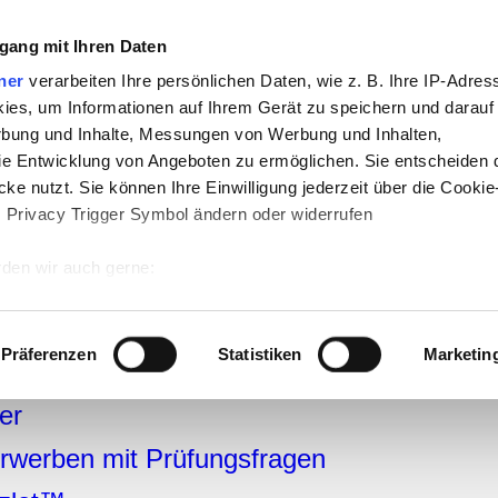
gang mit Ihren Daten
che:
ner
verarbeiten Ihre persönlichen Daten, wie z. B. Ihre IP-Adress
h
-
Geschichte
-
Politik
-
Pädagogik
-
Psych
ies, um Informationen auf Ihrem Gerät zu speichern und darauf
daktik
-
Projekte
-
So navigiert man auf 
rbung und Inhalte, Messungen von Werbung und Inhalten,
e Entwicklung von Angeboten zu ermöglichen. Sie entscheiden 
chSam
-
teachSam braucht Werbung
ke nutzt. Sie können Ihre Einwilligung jederzeit über die Cookie
s Privacy Trigger Symbol ändern oder widerrufen
Deutschland
den wir auch gerne:
 Ihre geografische Lage erfassen, welche bis auf einige Meter g
schland
tives Scannen nach bestimmten Merkmalen (Fingerprinting) identi
Präferenzen
Statistiken
Marketin
 wie Ihre persönlichen Daten verarbeitet werden, und legen Sie 
 Einzelheiten
fest.
er
rwerben mit Prüfungsfragen
 Inhalte und Anzeigen zu personalisieren, Funktionen für sozia
e Zugriffe auf unsere Website zu analysieren. Außerdem geben w