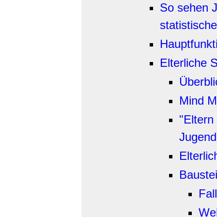
So sehen Ju
statistisch
Hauptfunkt
Elterliche 
Überbli
Mind Ma
"Eltern
Jugend
Elterli
Bauste
Fal
Wel