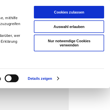
Cookies zulassen
e, mithilfe
ologie
-
 zuzugreifen
Auswahl erlauben
teachSam
darüber, wer
Nur notwendige Cookies
-Erklärung
verwenden
enau sein
fizieren
g
Details zeigen
Ihre
le Medien
ir