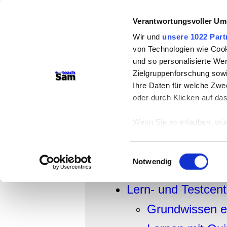
Verantwortungsvoller Um
teachSam- Arbeitsberei
Wir und
unsere 1022 Part
Arbeitstechniken
-
Deutsc
von Technologien wie Cook
Medien
-
Methodik und Di
und so personalisierte We
Zielgruppenforschung sowi
-
So sucht man auf tea
Ihre Daten für welche Zwec
oder durch Klicken auf da
Lebensformen in 
Center-Map
Wenn Sie es erlauben, wür
Informationen über
können
Einwilligungsauswahl
Lebensformen in Deut
Ihr Gerät durch ak
Notwendig
Erfahren Sie mehr darüber,
Präferenzen im
Abschnitt
Lern- und Testcent
Grundwissen e
Wir verwenden Cookies, um
anbieten zu können und di