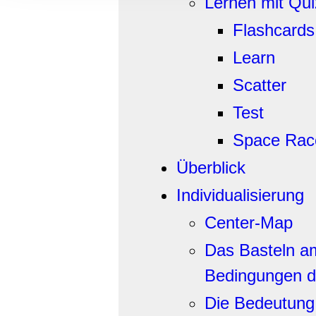
Lernen mit Qu
Informationen zu Ihrer Ve
und Analysen weiter. Unse
Flashcards
zusammen, die Sie ihnen b
Learn
gesammelt haben.
Scatter
Test
Space Rac
Überblick
Individualisierung
Center-Map
Das Basteln am
Bedingungen d
Die Bedeutung