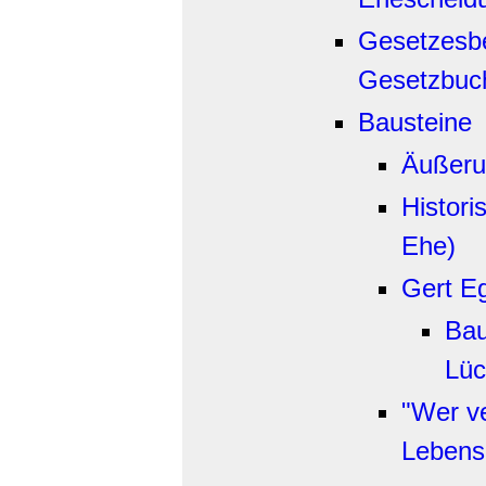
Gesetzesbe
Gesetzbuc
Bausteine
Äußeru
Histori
Ehe)
Gert Eg
Bau
Lüc
"Wer ve
Lebens