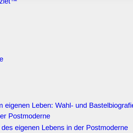
izlet™
rwendung unserer Website an unsere Partner für soziale Medien
re Partner führen diese Informationen möglicherweise mit weite
ereitgestellt haben oder die sie im Rahmen Ihrer Nutzung der D
e
 eigenen Leben: Wahl- und Bastelbiografi
er Postmoderne
 des eigenen Lebens in der Postmoderne