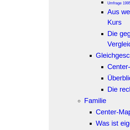
Umfrage 1995
Aus we
Kurs
Die geg
Vergle
Gleichgesc
Center
Überbli
Die rec
Familie
Center-Ma
Was ist eig