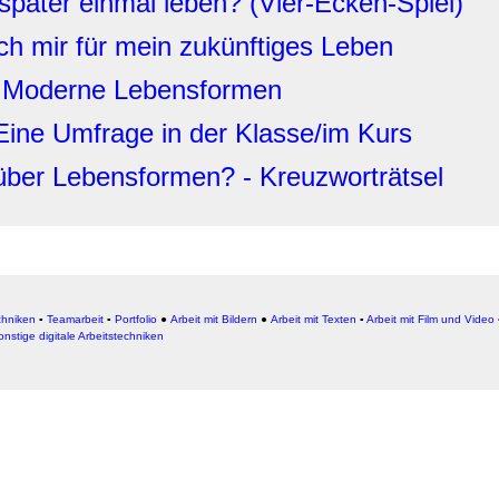
später einmal leben? (Vier-Ecken-Spiel)
h mir für mein zukünftiges Leben
t: Moderne Lebensformen
Eine Umfrage in der Klasse/im Kurs
über Lebensformen? - Kreuzworträtsel
chniken
▪
Teamarbeit
▪
Portfolio
●
Arbeit mit Bildern
●
Arbeit
mit Texten
▪
Arbeit mit Film und Video
onstige digitale Arbeitstechniken