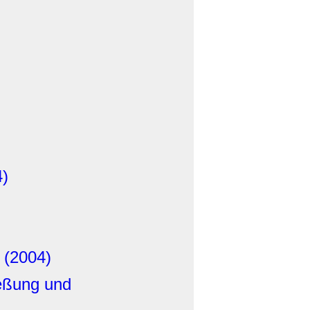
4)
 (2004)
ießung und