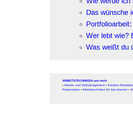
Wie werde ich 
Das wünsche ic
Portfolioarbei
Wer lebt wie? 
Was weißt du 
ARBEITSTECHNIKEN und mehr
▪
Arbeits- und Zeitmanagement
▪
Kreative Arbeitste
Präsentation
▪
Arbeitstechniken für das Internet
▪
S