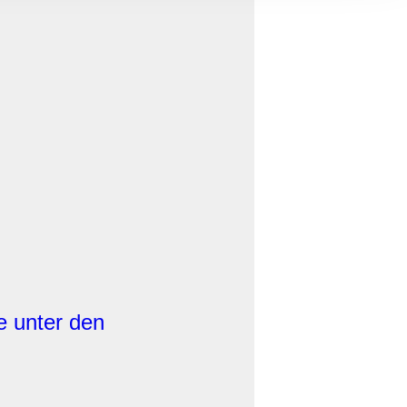
, Werbung
ren Daten
ienste
e unter den