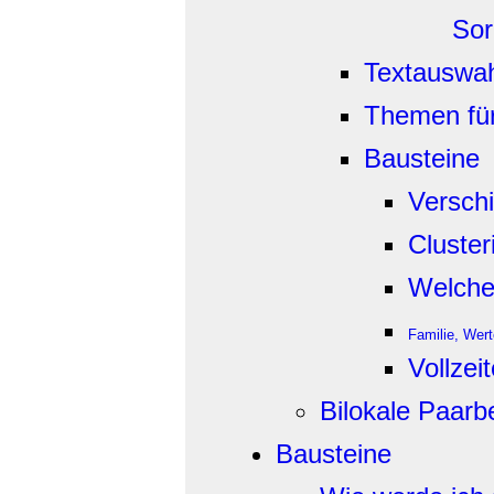
Sor
Textauswa
Themen für
Bausteine
Versch
Cluste
Welche 
Familie, Wert
Vollzei
Bilokale Paar
Bausteine