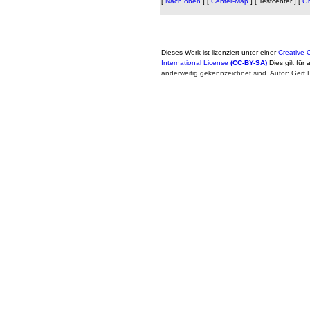
[
Nach oben
]
[
Center-Map
]
[ Testcenter ]
[
Gr
Dieses Werk ist lizenziert unter einer
Creative
International License
(CC-BY-SA)
Dies gilt für 
anderweitig gekennzeichnet sind. Autor: Ger