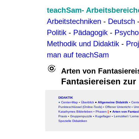
teachSam- Arbeitsbereich
Arbeitstechniken
-
Deutsch
Politik
-
Pädagogik
-
Psycho
Methodik und Didaktik
-
Pro
man auf teachSam
Arten von Fantasierei
Fantasiereisen zu
DIDAKTIK
●
Center-Map
▪
Überblick
●
Allgemeine Didaktik
▪
Cent
Punkteschlüssel (Online-Tools)
▪
Offener Unterricht
▪
Unt
Katathymes Bilderleben
▪
Phasen
[
●
Arten von Fantas
Praxis
▪
Gruppenpuzzle
▪
Kugellager
▪
Lernzirkel / Lern
Spezielle Didaktiken