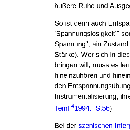
äußere Ruhe und Ausgegl
So ist denn auch Entspa
'Spannungslosigkeit'" s
Spannung", ein Zustand
Stärke). Wer sich in di
bringen will, muss es ler
hineinzuhören und hinei
den Entspannungsübunge
Instrumentalisierung, ih
4
Teml
1994, S.56
)
Bei der
szenischen Inter