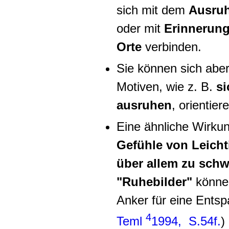
sich mit dem
Ausruh
oder mit
Erinnerung
Orte
verbinden.
Sie können sich abe
Motiven, wie z. B.
si
ausruhen
, orientier
Eine ähnliche Wirku
Gefühle von Leicht
über allem zu sch
"Ruhebilder"
können
Anker für eine Ents
4
Teml
1994, S.54f.
)