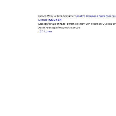
Dieses Werk ist lizenziert unter
Creative Commons Namensnennung
License
(CC-BY-SA)
Dies gilt für alle Inhalte, sofern sie nicht von
externen Quellen ei
Autor: Gert Egle/www.teachsam.de
-
CC-Lizenz