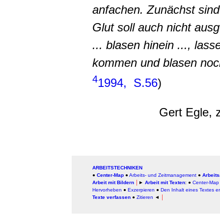
anfachen. Zunächst sind S
Glut soll auch nicht ausg
... blasen hinein ..., la
kommen und blasen nochm
4
1994, S.56
)
Gert Egle, 
ARBEITSTECHNIKEN
●
Center-Map
●
Arbeits- und Zeitmanagement
●
Arbeits
Arbeit mit Bildern
│
►
Arbeit mit Texten
: ●
Center-Map
Hervorheben
●
Exzerpieren
●
Den Inhalt eines Textes e
Texte verfassen
●
Zitieren
◄
│