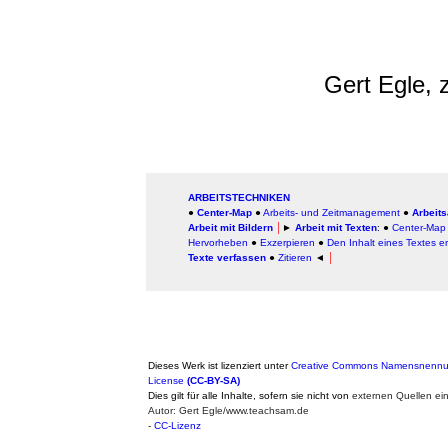
Gert Egle, 
ARBEITSTECHNIKEN
●
Center-Map
●
Arbeits- und Zeitmanagement
●
Arbeits
Arbeit mit Bildern
│
►
Arbeit mit Texten
: ●
Center-Map
Hervorheben
●
Exzerpieren
●
Den Inhalt eines Textes e
Texte verfassen
●
Zitieren
◄
│
Dieses Werk ist lizenziert unter
Creative Commons Namensnennung
License
(CC-BY-SA)
Dies gilt für alle Inhalte, sofern sie nicht von
externen Quellen ei
Autor: Gert Egle/www.teachsam.de
-
CC-Lizenz