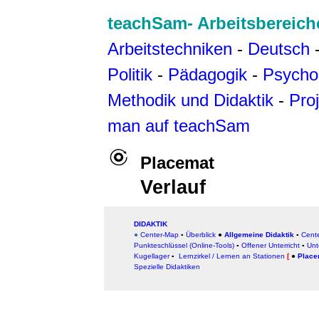
teachSam- Arbeitsbereich
Arbeitstechniken
-
Deutsch
Politik
-
Pädagogik
-
Psycho
Methodik und Didaktik
-
Pro
man auf teachSam
Placemat
Verlauf
DIDAKTIK
●
Center-Map
▪
Überblick
●
Allgemeine Didaktik
▪
Cent
Punkteschlüssel (Online-Tools)
▪
Offener Unterricht
▪
Unt
Kugellager
▪
Lernzirkel / Lernen an Stationen
[
●
Place
Spezielle Didaktiken