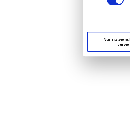
Wir verwenden Cookie
die Zugriffe auf uns
unsere Partner für s
möglicherweise mit w
Dienste gesammelt 
Nur notwend
verwe