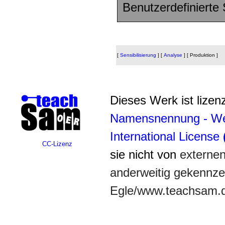
Benutzerdefinierte
[
Sensibilisierung
]
[
Analyse
]
[ Produktion ]
Dieses Werk ist lizenz
Namensnennung - Wei
International License
CC-Lizenz
sie nicht von
externe
anderweitig gekennzei
Egle/www.teachsam.