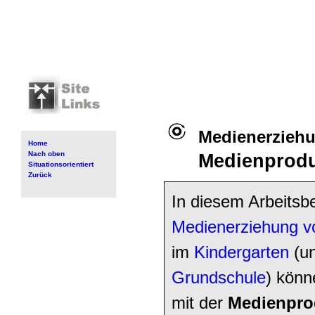
Medienerzieh
Home
Nach oben
Medienprodu
Situationsorientiert
Zurück
In diesem Arbeitsb
Medienerziehung v
im
Kindergarten
(un
Grundschule
) könn
mit der
Medienpro