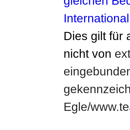
gleichen Be
Internationa
Dies gilt für 
nicht von
ex
eingebunden
gekennzeichn
Egle/www.t