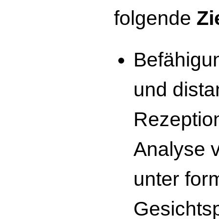
folgende
Zi
Befähigun
und dista
Rezeptio
Analyse 
unter for
Gesichts