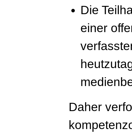
Die Teilh
einer off
verfasste
heutzuta
medienbe
Daher verf
kompetenzor