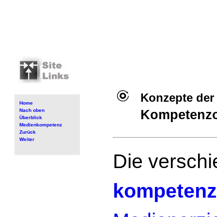
Konzepte der
Home
Nach oben
Kompetenzor
Überblick
Medienkompetenz
Zurück
Weiter
Die versch
kompetenzo