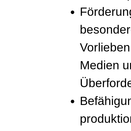
Förderun
besonder
Vorliebe
Medien u
Überford
Befähigu
produkti