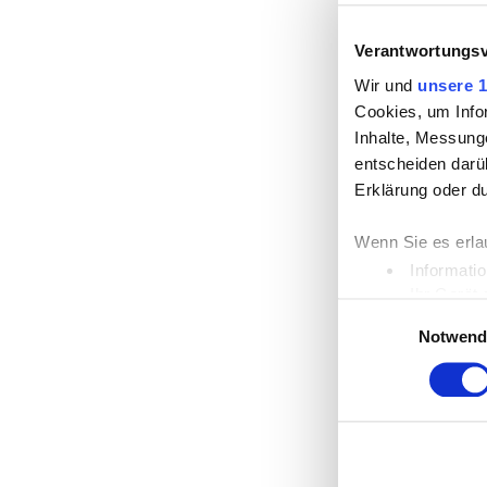
Verantwortungsv
Wir und
unsere 1
Cookies, um Info
Inhalte, Messung
entscheiden darüb
Erklärung oder d
Wenn Sie es erla
Informati
Ihr Gerät
Einwilligungsauswah
Erfahren Sie mehr
Notwend
Einzelheiten
fest
Wir verwenden Co
die Zugriffe auf
unsere Partner f
möglicherweise m