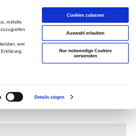
Cookies zulassen
e, mithilfe
 zuzugreifen
Auswahl erlauben
darüber, wer
Nur notwendige Cookies
-Erklärung
verwenden
dien
-
Methodik und
chSam
-
teachSam
enau sein
fizieren
g
Details zeigen
Ihre
le Medien
ir