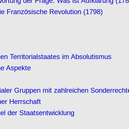
ortung der Frage: Was ist Aufklärung (17
ie Französische Revolution (1798)
n Territorialstaates im Absolutismus
he Aspekte
zialer Gruppen mit zahlreichen Sonderrec
her Herrschaft
ttel der Staatsentwicklung