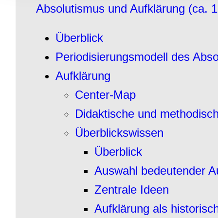
Informationen zu Ihrer Ve
Absolutismus und Aufklärung
(ca. 
und Analysen weiter. Unse
zusammen, die Sie ihnen b
Überblick
gesammelt haben.
Periodisierungsmodell des Abs
Aufklärung
Center-Map
Didaktische und methodisc
Überblickswissen
Überblick
Auswahl bedeutender Au
Zentrale Ideen
Aufklärung als historisc