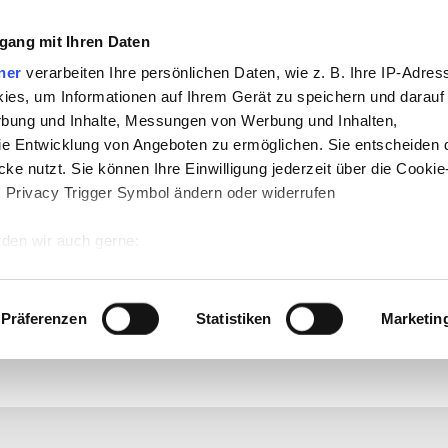
gang mit Ihren Daten
ner
verarbeiten Ihre persönlichen Daten, wie z. B. Ihre IP-Adress
ies, um Informationen auf Ihrem Gerät zu speichern und darauf
rbung und Inhalte, Messungen von Werbung und Inhalten,
e Entwicklung von Angeboten zu ermöglichen. Sie entscheiden 
ke nutzt. Sie können Ihre Einwilligung jederzeit über die Cookie
s Privacy Trigger Symbol ändern oder widerrufen
te
-
Politik
-
Pädagogik
-
Psychologie
-
Me
den wir auch gerne:
n auf teachSam
-
So sucht man auf tea
 Ihre geografische Lage erfassen, welche bis auf einige Meter g
tives Scannen nach bestimmten Merkmalen (Fingerprinting) identi
Präferenzen
Statistiken
Marketin
 wie Ihre persönlichen Daten verarbeitet werden, und legen Sie 
(ca. 1650–1789)
 Einzelheiten
fest.
 Inhalte und Anzeigen zu personalisieren, Funktionen für sozia
e Zugriffe auf unsere Website zu analysieren. Außerdem geben w