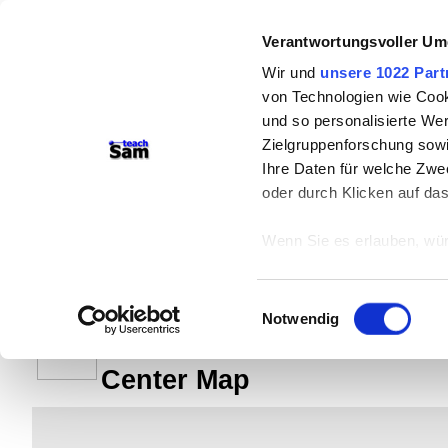
Verantwortungsvoller Um
Wir und
unsere 1022 Part
von Technologien wie Cook
und so personalisierte We
Zielgruppenforschung sowi
Ihre Daten für welche Zwec
teachSam- Arbeitsbereiche:
oder durch Klicken auf da
Arbeitstechniken
-
Deutsch
-
Geschich
Wenn Sie es erlauben, wür
Didaktik
-
Projekte
-
So navigiert ma
Informationen über
braucht Werbung
können
Einwilligungsauswahl
Ihr Gerät durch ak
Notwendig
Erfahren Sie mehr darüber,
Absolutismus und Aufklärung
Präferenzen im
Abschnitt
Center Map
Wir verwenden Cookies, um
anbieten zu können und di