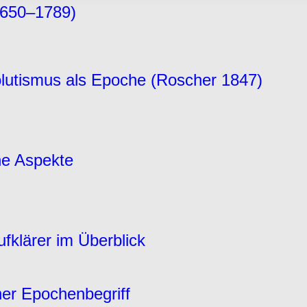
rwendung unserer Website an unsere Partner für soziale Medien
1650–1789)
re Partner führen diese Informationen möglicherweise mit weite
ereitgestellt haben oder die sie im Rahmen Ihrer Nutzung der D
olutismus als Epoche (Roscher 1847)
he Aspekte
fklärer im Überblick
her Epochenbegriff