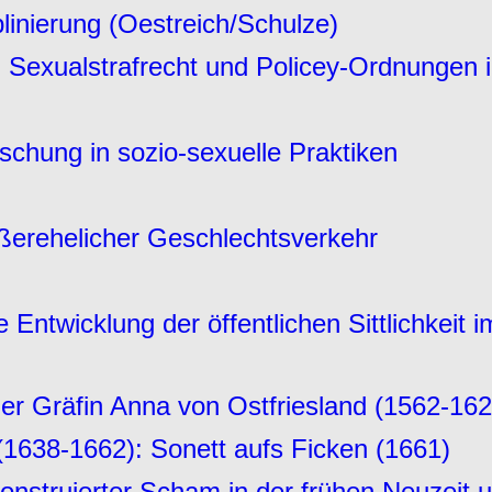
plinierung (Oestreich/Schulze)
, Sexualstrafrecht und Policey-Ordnungen i
ischung in sozio-sexuelle Praktiken
ßerehelicher Geschlechtsverkehr
die Entwicklung der öffentlichen Sittlichkei
der Gräfin Anna von Ostfriesland (1562-1
(1638-1662): Sonett aufs Ficken (1661)
konstruierter Scham in der frühen Neuzeit 